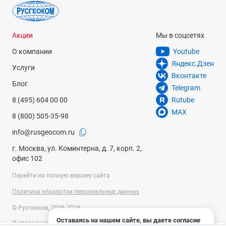
Диапазон смещения по постоянному току
±1 В (≤ 65 мВ/дел)
Акции
Мы в соцсетях
±10 В (свыше 65 мВ/дел до 270 мВ/дел)
О компании
Youtube
±20 В (свыше 270 мВ/дел до 2.75 В/дел)
Яндекс.Дзен
Услуги
±100 В (свыше 2.75 мВ/дел до 10 В/дел)
Вконтакте
Блог
Telegram
Динамический диапазон
8 (495) 604 00 00
Rutube
±4 делений (12 бит)
MAX
8 (800) 505-35-98
Ограничение пропускной способности
info@rusgeocom.ru
(типовое)
г. Москва, ул. Коминтерна, д. 7, корп. 2,
20 МГц, полный; выбирается для каждого канала.
офис 102
Погрешность коэффициента усиления
Перейти на полную версию сайта
±2% от полной шкалы
Политика обработки персональных данных
Погрешность смещения
© Русгеоком, 2006-2026
Оставаясь на нашем сайте, вы даете согласие
Информация на сайте носит справочный характер и не является
≤200 мВ/дел: (±0,1 дел; ±2 мВ; ±1,5% смещения)