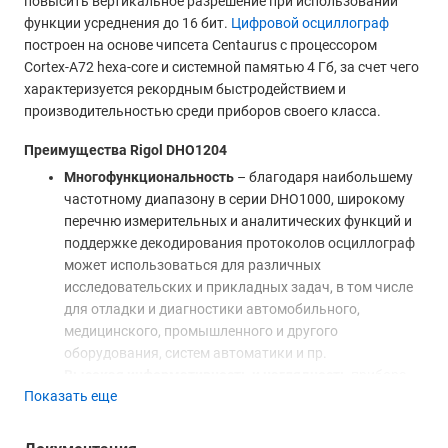
повысить вертикальное разрешение при использовании
функции усреднения до 16 бит.
Цифровой осциллограф
построен на основе чипсета Centaurus с процессором
Cortex-A72 hexa-core и системной памятью 4 Гб, за счет чего
характеризуется рекордным быстродействием и
производительностью среди приборов своего класса.
Преимущества Rigol DHO1204
Многофункциональность
– благодаря наибольшему
частотному диапазону в серии DHO1000, широкому
перечню измерительных и аналитических функций и
поддержке декодирования протоколов осциллограф
может использоваться для различных
исследовательских и прикладных задач, в том числе
для отладки и диагностики автомобильного,
медицинского, промышленного и другого
оборудования, систем автоматики и пр.
Высокая информативность и наглядность
прибора
Показать еще
обеспечивается благодаря 10,1-дюймовому
сенсорному дисплею HD класса, который
поддерживает функцию автомасштабирования и