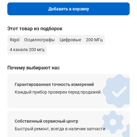
> 8 бит
Добавить в корзину
Вертикальное разрешение в режиме высокого
разрешения
Этот товар из подборок
14 бит, 16 бит
Rigol
Осциллографы
Цифровые
200 МГц
Аппаратная запись и воспроизведение сигналов в
реальном времени
4 канала 200 мгц
Макс. 500 000 кадров
Почему выбирают нас
Пиковый детектор
Захват глитчей от 2 нс
Гарантированная точность измерений
Тип и размер встроенного дисплея
Каждый прибор проверен перед продажей.
10,1 дюймовый емкостный дисплей с функцией мультитач;
Разрешение встроенного дисплея
1280 х 800 пикселей;
Собственный сервисный центр
Система вертикального отклонения
Быстрый ремонт, всегда в наличии запчасти.