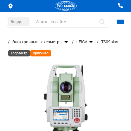
Везде
ние
Электронные тахеометры
LEICA
TS09plus
Госреестр
Оригинал