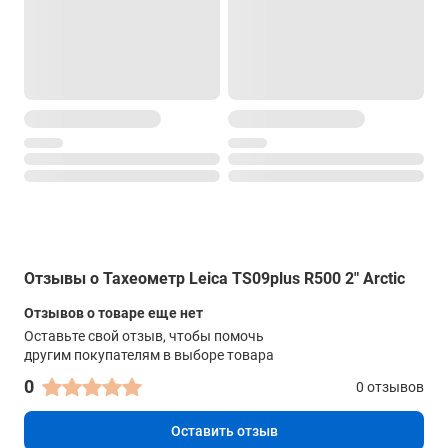
дисплей
Цветной сенсорный (QVGA 320x240) с подсветкой
Интерфейсы
внешний накопитель
Запись и передача данных (USB тип A и mini B)
Bluetooth
Да
коммуникационные порты
RS232
Отзывы о Тахеометр Leica TS09plus R500 2" Arctic
Прочие характеристики
Отзывов о товаре еще нет
Память
Оставьте свой отзыв, чтобы помочь
другим покупателям в выборе товара
100 000 точек, 60 000 измерений
0
0 отзывов
Наводящие винты
Бесконечные
Оставить отзыв