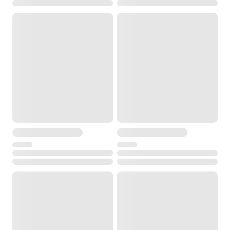
30 крат
подсветка сетки нитей
Есть, 10 уровней
min расстояние фокусировки
1,7 м
Питание
время работы без подзарядки батареи
до 30 ч
время зарядки
2.5 ч
Управление
клавиатура
Буквенно-цифровая, с одной стороны