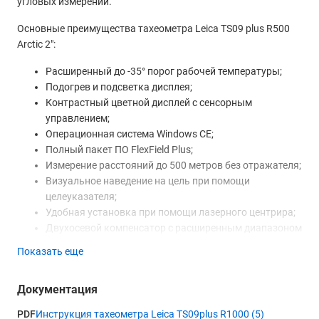
угловых измерений.
Основные преимущества тахеометра Leica TS09 plus R500
Arctic 2":
Расширенный до -35° порог рабочей температуры;
Подогрев и подсветка дисплея;
Контрастный цветной дисплей с сенсорным
управлением;
Операционная система Windows СЕ;
Полный пакет ПО FlexField Plus;
Измерение расстояний до 500 метров без отражателя;
Визуальное наведение на цель при помощи
целеуказателя;
Удобная установка при помощи лазерного центрира;
Двухосевой компенсатор с расширенным диапазоном
(до 4');
Показать еще
Модуль Bluetooth для дистанционного управления;
Интерфейс USB.
Документация
PDF
Инструкция тахеометра Leica TS09plus R1000 (5)