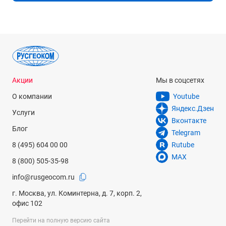
Влагопылезащита
IP55
Масса
5.1 кг
Рабочая температура
Акции
Мы в соцсетях
-35 °С... +50 °С
О компании
Youtube
Программное обеспечение
Яндекс.Дзен
Услуги
Leica FlexField Plus : Различные методы определения
Вконтакте
координат точки стояния; съемка; сдвиг; вынос в натуру;
Блог
Telegram
косвенные измерения; площади и объемы; недоступная
8 (495) 604 00 00
Rutube
отметка; скрытая точка; контроль привязки; замыкание
назад; опорная линия; опорная дуга; опорная плоскость;
MAX
8 (800) 505-35-98
координатная геометрия (COGO); дороги 2D; дороги 3D; ход
info@rusgeocom.ru
Формат данных
г. Москва, ул. Коминтерна, д. 7, корп. 2,
Пользовательские ASCII-форматы / DXF / XML / GSI
офис 102
Страна изготовления
Перейти на полную версию сайта