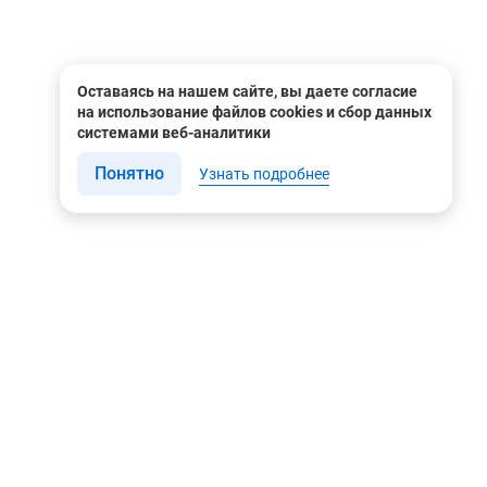
Оставаясь на нашем сайте, вы даете согласие
на использование файлов cookies и сбор данных
системами веб-аналитики
Понятно
Узнать подробнее
Связаться с нами
Мы в соцсетях
Контакты
Youtube
8 (495) 604 00 00
Яндекс.Дзен
8 (800) 505-35-98
Вконтакте
info@rusgeocom.ru
Telegram
г. Москва, ул. Коминтерна,