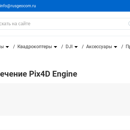
info@rusgeocom.ru
ты
Квадрокоптеры
DJI
Аксессуары
П
чение Pix4D Engine