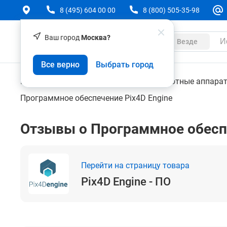
8 (495) 604 00 00
8 (800) 505-35-98
Ваш город
Москва?
Каталог
Везде
Pix4D Engine - ПО
Все верно
Выбрать город
Геодезическое оборудование
Беспилотные аппара
Программное обеспечение Pix4D Engine
Отзывы о Программное обеспе
Перейти на страницу товара
Pix4D Engine - ПО