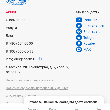
Акции
Мы в соцсетях
О компании
Youtube
Яндекс.Дзен
Услуги
Вконтакте
Блог
Telegram
8 (495) 604 00 00
Rutube
MAX
8 (800) 505-35-98
info@rusgeocom.ru
г. Москва, ул. Коминтерна, д. 7, корп. 2,
офис 102
Перейти на полную версию сайта
Политика обработки персональных данных
© Русгеоком, 2006-2026
Оставаясь на нашем сайте, вы даете согласие
Информация на сайте носит справочный характер и не является
на использование файлов cookies и сбор данных
публичной офертой, определяемой положениями Статьи 437
Каталог
Корзина
Меню