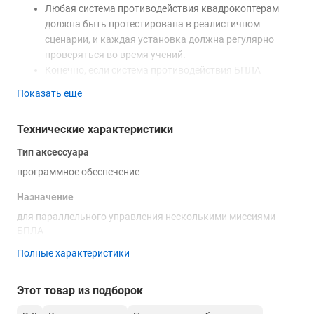
Любая система противодействия квадрокоптерам
должна быть протестирована в реалистичном
сценарии, и каждая установка должна регулярно
проверяться во время учений.
Конечно, если система противодействия БПЛА
должна перехватить одиночный беспилотник
Показать еще
потребительского класса, управляемый парнем,
который не знает, где разрешено летать, все просто.
Технические характеристики
Чтобы исключить такое вторжение, просто вручную
направьте против него аналогичный квадрокоптер и
Тип аксессуара
на этом все.
программное обеспечение
Но последние события в таких местах, как
американо-мексиканская граница и других "горячих"
Назначение
точках, продемонстрировали, насколько легко можно
для параллельного управления несколькими миссиями
организовать массовое вторжение квадрокоптеров.
БПЛА
Для имитации атаки нескольких квадрокоптеров на
Полные характеристики
сцену выходит UgCS Commander.
UgCS Commander позволяет синхронизировать полет
нескольких квадрокоптеров разных производителей
Этот товар из подборок
(DJI и другие), мультикоптеров, вертолетов и