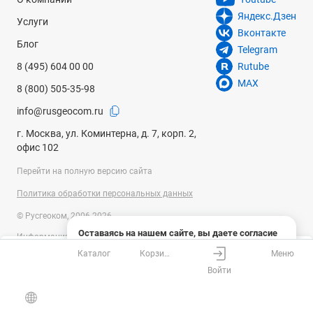
Яндекс.Дзен
Услуги
Вконтакте
Блог
Telegram
8 (495) 604 00 00
Rutube
MAX
8 (800) 505-35-98
info@rusgeocom.ru
г. Москва, ул. Коминтерна, д. 7, корп. 2,
офис 102
Перейти на полную версию сайта
Политика обработки персональных данных
© Русгеоком, 2006-2026
Оставаясь на нашем сайте, вы даете согласие
Информация на сайте носит справочный характер и не является
на использование файлов cookies и сбор данных
публичной офертой, определяемой положениями Статьи 437
Каталог
Корзина
Меню
системами веб-аналитики
Ваш город
Москва?
Гражданского кодекса Российской Федерации. Технические
Войти
параметры (спецификация) и комплект поставки товара могут быть
Понятно
Узнать подробнее
изменены производителем без предварительного уведомления.
Все верно
Выбрать город
Уточняйте информацию у наших менеджеров.