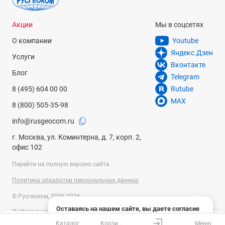
Акции
Мы в соцсетях
О компании
Youtube
Яндекс.Дзен
Услуги
Вконтакте
Блог
Telegram
8 (495) 604 00 00
Rutube
MAX
8 (800) 505-35-98
info@rusgeocom.ru
г. Москва, ул. Коминтерна, д. 7, корп. 2,
офис 102
Перейти на полную версию сайта
Политика обработки персональных данных
© Русгеоком, 2006-2026
Оставаясь на нашем сайте, вы даете согласие
Информация на сайте носит справочный характер и не является
на использование файлов cookies и сбор данных
публичной офертой, определяемой положениями Статьи 437
Каталог
Корзина
Меню