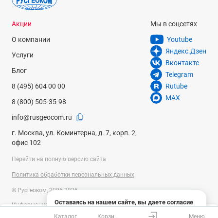
Акции
Мы в соцсетях
О компании
Youtube
Яндекс.Дзен
Услуги
Вконтакте
Блог
Telegram
8 (495) 604 00 00
Rutube
MAX
8 (800) 505-35-98
info@rusgeocom.ru
г. Москва, ул. Коминтерна, д. 7, корп. 2,
офис 102
Перейти на полную версию сайта
Политика обработки персональных данных
© Русгеоком, 2006-2026
Оставаясь на нашем сайте, вы даете согласие
Информация на сайте носит справочный характер и не является
на использование файлов cookies и сбор данных
публичной офертой, определяемой положениями Статьи 437
Каталог
Корзина
Меню