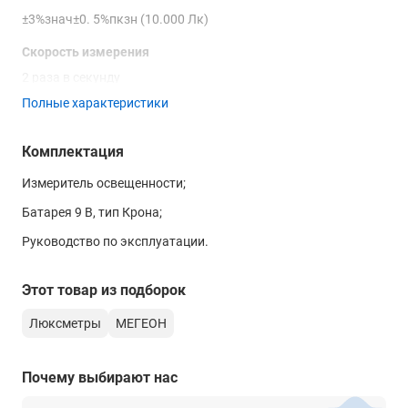
±3%знач±0. 5%пкзн (10.000 Лк)
Скорость измерения
2 раза в секунду
Полные характеристики
Фотометрический датчик
Кремниевый фото диод
Комплектация
Срок службы батареи
Измеритель освещенности;
18 часов(непрерывная работа)
Батарея 9 В, тип Крона;
Рабочая температура и влажность
Руководство по эксплуатации.
0 ~ 40 ° C. 10% ~ 90% Отн. влажности
Температура хранения и влажность
Этот товар из подборок
-20 ~ 50 ° C. 10% ~ 90% Отн. влажности
Люксметры
МЕГЕОН
Питание
9В батарея тип "Крона"
Почему выбирают нас
Габаритные размеры