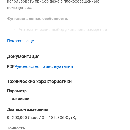
использовать прибор даже в плохоосвещенных
помещениях.
Функциональные особенности:
Автоматический выбор диапазона измерений
Мгновенный отклик
Показать еще
Поддержка нескольких единиц измерения
Яркая подсветка дисплея
Определение минимального и максимального
Документация
значений
PDF
Руководство по эксплуатации
Отображение уровня заряда аккумулятора
Функция автоматического отключения при
длительном простое
Технические характеристики
Параметр
Значение
Диапазон измерений
0 - 200,000 Люкс / 0 ~ 185, 806 ФутКд
Точность