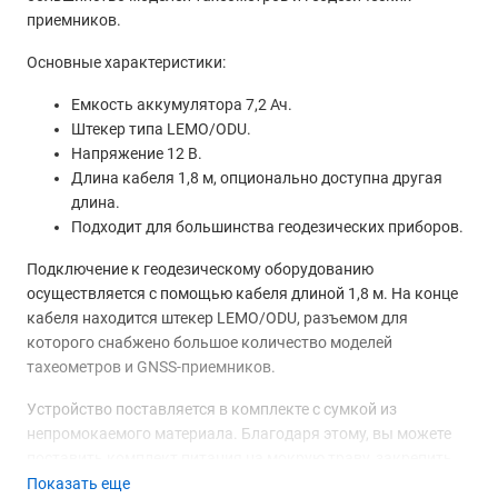
приемников.
Основные характеристики:
Емкость аккумулятора 7,2 Ач.
Штекер типа LEMO/ODU.
Напряжение 12 В.
Длина кабеля 1,8 м, опционально доступна другая
длина.
Подходит для большинства геодезических приборов.
Подключение к геодезическому оборудованию
осуществляется с помощью кабеля длиной 1,8 м. На конце
кабеля находится штекер LEMO/ODU, разъемом для
которого снабжено большое количество моделей
тахеометров и GNSS-приемников.
Устройство поставляется в комплекте с сумкой из
непромокаемого материала. Благодаря этому, вы можете
поставить комплект питания на мокрую траву, закрепить
на штатив или использовать при повышенной влажности
Показать еще