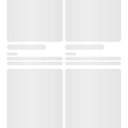
Погрешность
±0.2 Об. %
Разрешение
0.1 Об. %
Тип зонда Электрохимическое измерение NO
Диапазон измерений
0 … 4.000 ппм
Погрешность
±5 ппм (0 … 99 ппм)
±5% от изм. знач. (100 … 1.999 ппм)
±10% от изм. знач. (2.000 … 4.000 ппм)
Разрешение
1 ппм
Тип зонда Электрохимическое измерение NO2