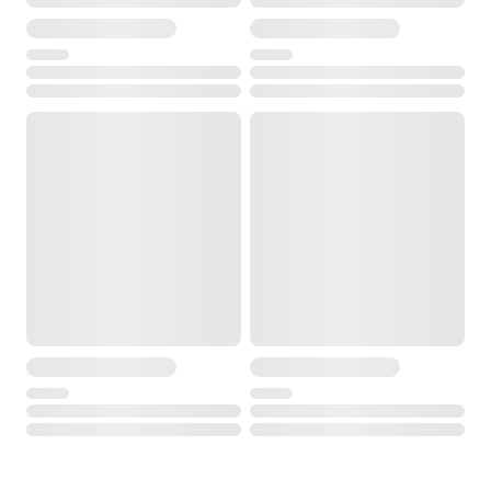
Диапазон измерений
0 … 500 ппм
Погрешность
±10 ппм (0 … 199 ппм)
±5% от изм. знач. (в ост. диапазоне)
Разрешение
0.1 ппм
Тип зонда Электрохимическое измерение SO2
Диапазон измерений
0 … 5.000 ппм
Погрешность
±10 ппм (0 … 99 ппм)
±10% от изм. знач. (в ост. диапазоне)
Разрешение
1 ппм