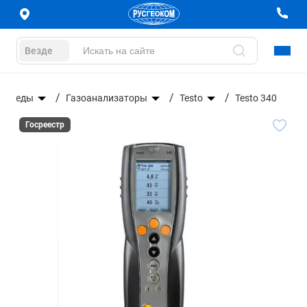
Везде
й среды
Газоанализаторы
Testo
Testo 340
Госреестр