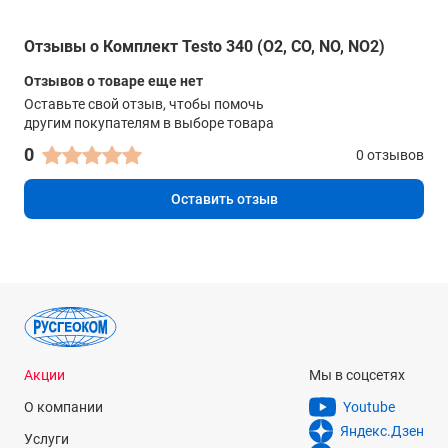
Тип зонда Электрохимическое измерение O2
Отзывы о Комплект Testo 340 (O2, CO, NO, NO2)
Диапазон измерений
Отзывов о товаре еще нет
0 … 25 Об. %
Оставьте свой отзыв, чтобы помочь
Погрешность
другим покупателям в выборе товара
±0.2 Об. %
0
0 отзывов
Разрешение
Оставить отзыв
0.01 Об. %
Тип зонда Измерение КПД
Диапазон измерений
0 … 120 %
Разрешение
Акции
Мы в соцсетях
0.1 %
О компании
Youtube
Тип зонда Зонд абсолюного давления
Яндекс.Дзен
Услуги