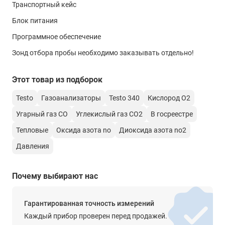
Транспортный кейс
-40 … +40 гПа
Блок питания
Погрешность
Программное обеспечение
±0.03 гПа (-2.99 … +2.99 гПа)
±1.5 % от изм. знач. (в ост. диапазоне)
Зонд отбора пробы необходимо заказывать отдельно!
Тип зонда NO
Этот товар из подборок
Диапазон измерений
Testo
Газоанализаторы
Testo 340
Кислород O2
0 … 300 ппм
Угарный газ CO
Углекислый газ CO2
В госреестре
Погрешность
Тепловые
Оксида азота no
Диоксида азота no2
±2 ппм (0 … 39.9 ппм)
±5% от изм. знач. (в ост. диапазоне)
Давления
Время реакции
Почему выбирают нас
t90 <30 сек
Тип зонда Измерение утечки газа
Гарантированная точность измерений
Диапазон измерений
Каждый прибор проверен перед продажей.