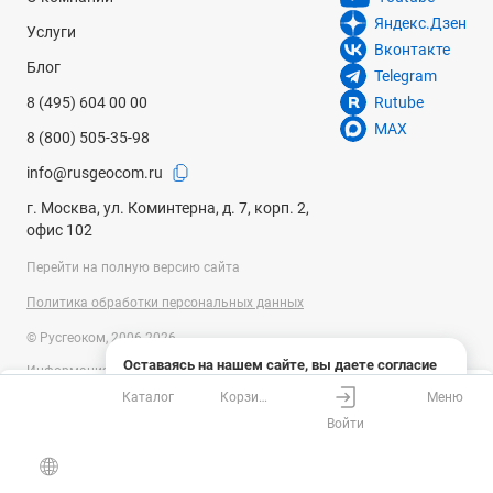
Яндекс.Дзен
Услуги
Вконтакте
Блог
Telegram
8 (495) 604 00 00
Rutube
MAX
8 (800) 505-35-98
info@rusgeocom.ru
г. Москва, ул. Коминтерна, д. 7, корп. 2,
офис 102
Перейти на полную версию сайта
Политика обработки персональных данных
© Русгеоком, 2006-2026
Оставаясь на нашем сайте, вы даете согласие
Информация на сайте носит справочный характер и не является
на использование файлов cookies и сбор данных
публичной офертой, определяемой положениями Статьи 437
Каталог
Корзина
Меню
системами веб-аналитики
Ваш город
Москва?
Гражданского кодекса Российской Федерации. Технические
Войти
параметры (спецификация) и комплект поставки товара могут быть
Понятно
Узнать подробнее
изменены производителем без предварительного уведомления.
Все верно
Выбрать город
Уточняйте информацию у наших менеджеров.