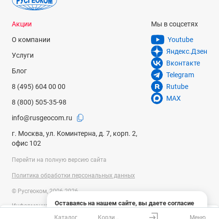
Акции
Мы в соцсетях
О компании
Youtube
Яндекс.Дзен
Услуги
Вконтакте
Блог
Telegram
8 (495) 604 00 00
Rutube
MAX
8 (800) 505-35-98
info@rusgeocom.ru
г. Москва, ул. Коминтерна, д. 7, корп. 2,
офис 102
Перейти на полную версию сайта
Политика обработки персональных данных
© Русгеоком, 2006-2026
Оставаясь на нашем сайте, вы даете согласие
Информация на сайте носит справочный характер и не является
на использование файлов cookies и сбор данных
публичной офертой, определяемой положениями Статьи 437
Каталог
Корзина
Меню