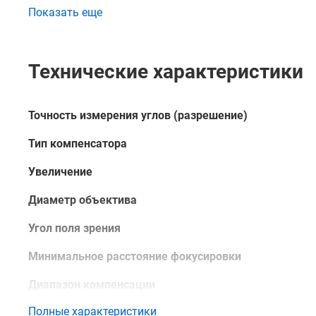
отклонении основания от горизонтали в пределах
Показать еще
Функция HOLD
фиксирует показания горизонтал
Режим памяти
обеспечивает возможность доку
Технические характеристики
Купить электронный теодолит AMO TDL-20, а также 
магазине, по телефону или непосредственно на сайт
Точность измерения углов (разрешение)
Тип компенсатора
Увеличение
Диаметр объектива
Угол поля зрения
Минимальное расстояние фокусировки
Диапазон компенсации
Полные характеристики
Тип центрира (отвес)