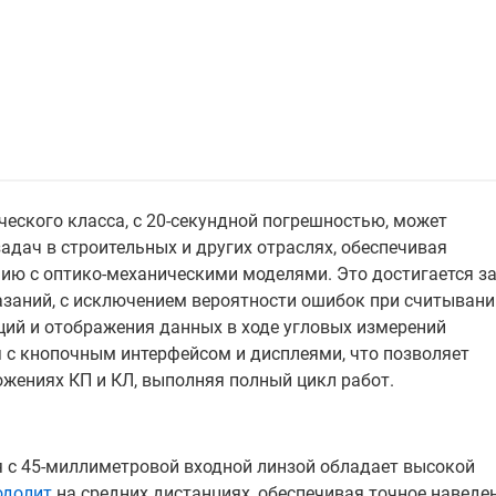
ческого класса, с 20-секундной погрешностью, может
дач в строительных и других отраслях, обеспечивая
ию с оптико-механическими моделями. Это достигается з
азаний, с исключением вероятности ошибок при считывани
ций и отображения данных в ходе угловых измерений
 с кнопочным интерфейсом и дисплеями, что позволяет
жениях КП и КЛ, выполняя полный цикл работ.
я с 45-миллиметровой входной линзой обладает высокой
одолит
на средних дистанциях, обеспечивая точное наведе