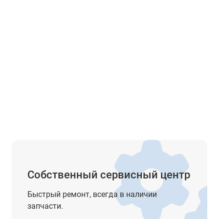
2-сторонний ЖК-дисплей
6 клавиш
нет
NiH2 аккумулятор 7,2 В
до 20 ч
нет
круглый уровень - 8'/2 мм
цилиндрический уровень - 30"/2 мм
подсветка дисплеясетка нитей
Собственный сервисный центр
есть
Быстрый ремонт, всегда в наличии
IP66
запчасти.
от -20° до +50°С