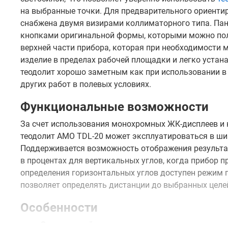
на выбранные точки. Для предварительного ориенти
снабжена двумя визирами коллиматорного типа. Па
кнопками оригинальной формы, которыми можно поль
верхней части прибора, которая при необходимости 
изделие в пределах рабочей площадки и легко устана
теодолит хорошо заметным как при использовании в 
других работ в полевых условиях.
Функциональные возможности
За счет использования монохромных ЖК-дисплеев и
теодолит AMO TDL-20 может эксплуатироваться в шир
Поддерживается возможность отображения результат
в процентах для вертикальных углов, когда прибор 
определения горизонтальных углов доступен режим 
позволяет определять дистанции до выбранных целей
Особенности
Электронный компенсатор
с датчиком вертика