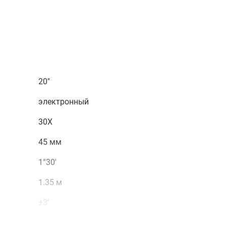
 ±3’.
ьного угла, что упрощает считывание данных.
ментирования показаний.
получить консультацию специалистов вы можете в нашем
е с помощью формы обратной связи или онлайн-консультант
20"
электронный
30X
45 мм
1°30′
1.35 м
±3’
лазерный