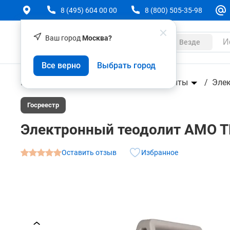
8 (495) 604 00 00
8 (800) 505-35-98
Ваш город
Москва?
Каталог
Везде
Электронный теодолит AMO TDL-20
Все верно
Выбрать город
О товаре
Характеристики
Геодезическое оборудование
Теодолиты
Эле
Госреестр
Электронный теодолит AMO T
Оставить отзыв
Избранное