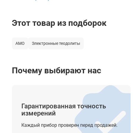
Дисплей
Этот товар из подборок
Клавиатура
Интерфейс
AMO
Электронные теодолиты
Элементы питания
Время автономной работы
Почему выбирают нас
Функции
Прочее
Гарантированная точность
Крепление на штатив
измерений
Степень защиты от пыли и влаги
Каждый прибор проверен перед продажей.
Диапазон рабочей температуры