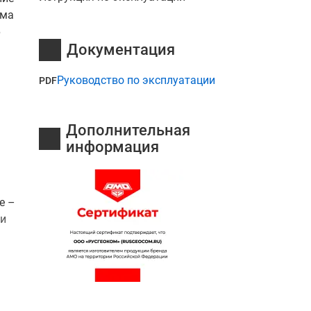
ема
6
Документация
Руководство по эксплуатации
PDF
Дополнительная
информация
е –
ти