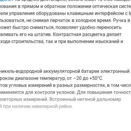
рования в прямом и обратном положении оптическая сист
нели управления оборудованы клавишным интерфейсом с 
зоваться, не снимая перчаток в холодное время. Ручка в
может быстро сниматься, позволяет удобно переносить
вливать его на штатив. Контрастная расцветка делает
ходе строительства, так и при выполнении изысканий и
 никель-водородной аккумуляторной батареи электронный
оком диапазоне температур, от –20 до +50°С.
ов угловых измерений в разных размерностях, в том числ
применяется для контроля уклонов. Для повышения точнос
повторных измерений. Встроенный нитяной дальномер
 при наличии нивелирной рейки.
льного положения автоматически вводит поправку при