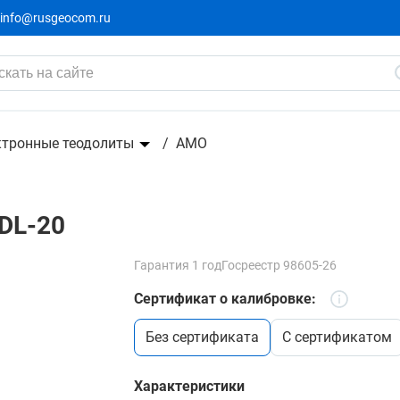
info@rusgeocom.ru
61 1
67 990 ₽
-6799₽
ктронные теодолиты
AMO
DL-20
Гарантия 1 год
Госреестр 98605-26
Сертификат о калибровке:
без сертификата
c сертификатом
Характеристики