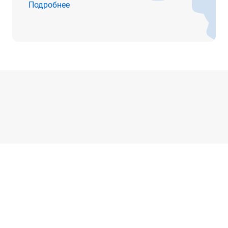
Подробнее
от -20° до +70°С
144 x 175 x 324 мм
4.8 кг