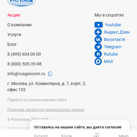
Акции
Мы в соцсетях
О компании
Youtube
Яндекс.Дзен
Услуги
Вконтакте
Блог
Telegram
8 (495) 604 00 00
Rutube
MAX
8 (800) 505-35-98
info@rusgeocom.ru
г. Москва, ул. Коминтерна, д. 7, корп. 2,
офис 102
Перейти на полную версию сайта
Политика обработки персональных данных
© Русгеоком, 2006-2026
Оставаясь на нашем сайте, вы даете согласие
Информация на сайте носит справочный характер и не является
на использование файлов cookies и сбор данных
публичной офертой, определяемой положениями Статьи 437
Каталог
Корзина
Меню