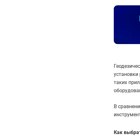
Геодезичес
установки 
таких при
оборудован
В сравнен
инструмент
Как выбра