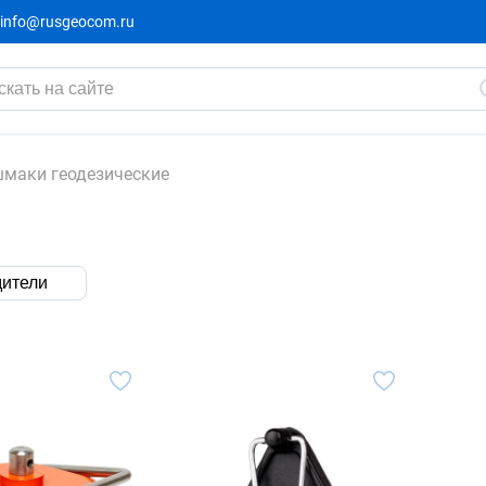
info@rusgeocom.ru
маки геодезические
ители