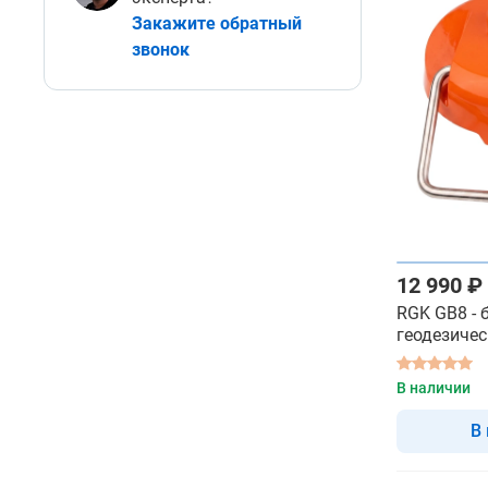
Закажите обратный
звонок
12 990 ₽
RGK GB8 -
геодезиче
В наличии
В