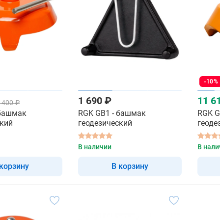
-10%
1 690 ₽
11 6
 400 ₽
 башмак
RGK GB1 - башмак
RGK G
ский
геодезический
геоде
В наличии
В нали
 корзину
В корзину