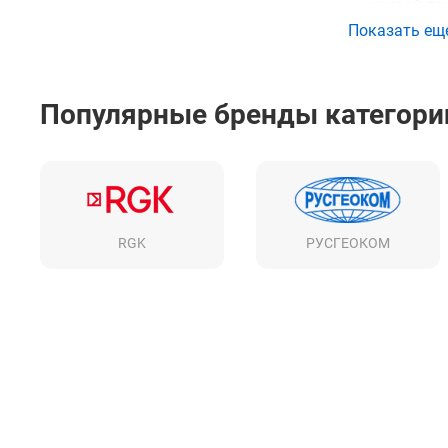
каждой то
Показать ещ
Купить нив
изделия в
Популярные бренды категори
формы обр
RGK
РУСГЕОКОМ