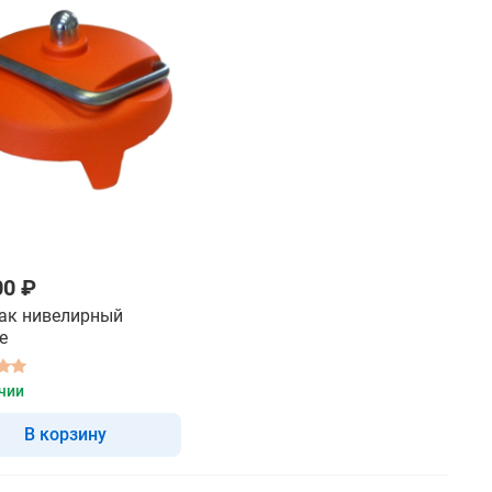
00 ₽
ак нивелирный
e
чии
В корзину