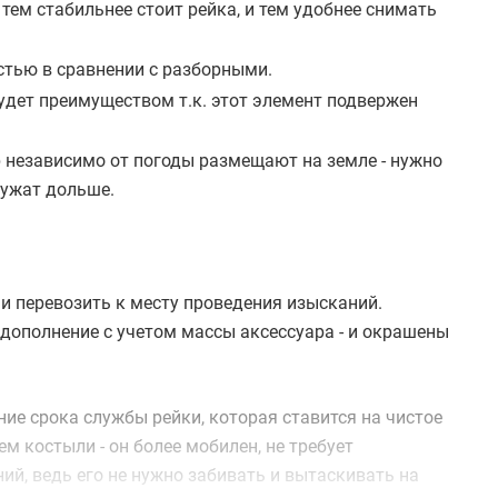
 тем стабильнее стоит рейка, и тем удобнее снимать
стью в сравнении с разборными.
дет преимуществом т.к. этот элемент подвержен
р независимо от погоды размещают на земле - нужно
лужат дольше.
и перевозить к месту проведения изысканий.
дополнение с учетом массы аксессуара - и окрашены
ие срока службы рейки, которая ставится на чистое
ем костыли - он более мобилен, не требует
ий, ведь его не нужно забивать и вытаскивать на