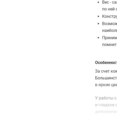
Вес - с
по ней 
Констр
Возмож
наибол
Приним
помнит
Особеннос
За счет ко
Большинств
в яркие цв
У работы с
и гладкое 
дополнител