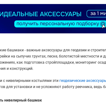
кие башмаки - важные аксессуары для геодезии и строите
рейки на сыпучих грунтах, песке, болотистой местности и 
ложениях, как подготовка стройплощадки, мониторинг ос
ия и конструкций.
ии с нивелирными костылями эти
геодезические аксессуар
ов для установки и не усложняют работу реечника, ведь 
ть нивелирный башмак