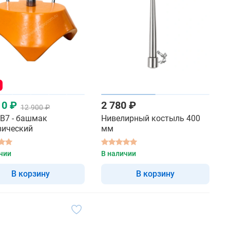
10 ₽
2 780 ₽
12 900 ₽
B7 - башмак
Нивелирный костыль 400
зический
мм
чии
В наличии
В корзину
В корзину