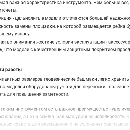
амая важная характеристика инструмента. Чем больше вес,
отсчеты.
укция - цельнолитые модели отличаются большей надежно
ность замены площадки, на которой размещается рейка бу
ьшему износу.
ая во внимания жесткие условия эксплуатации - аксессуа
ь, что модели с качественным защитным покрытием прос
ти работы
мпактных размеров геодезические башмаки легко хранить 
о моделей оборудованы ручкой для переноски - полезное 
ета для повышения заметности.
 таким инструментом есть важное преимущество - увеличен
основание, а не на землю. Башмак удобнее использовать, ч
ьных средств для размещения и не усложняет ход изыскан