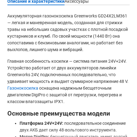
Описание и характеристики
Аксессуары
Аккумуляторная газонокосилка Greenworks GD24X2LM361
— легкая и маневренная модель, созданная для стрижки
травы на небольших садовых участках с плотной посадкой
кустарников и клумб. По своей мощности (1440 Вт) она
сопоставима с бензиновыми аналогами, но работает без
выхлопов, лишнего шума и вибраций.
Главная особенность косилки — система питания 24V+24V.
Устройство работает от двух аккумуляторов линейки
Greenworks 24V, подключенных последовательно, что
удваивает мощность и выдает суммарное напряжение 48 V.
Газонокосилка
оснащена надежным бесщеточным
двигателем DigiPro с защитой от перегрузки, перегрева и
классом влагозащиты IPX1.
Основные преимущества модели
Платформа 24V+24V:
последовательное соединение
двух АКБ дает силу 48-вольтового инструмента.
Мотор DigiPro:
бесщеточный двигатель имеет долгий