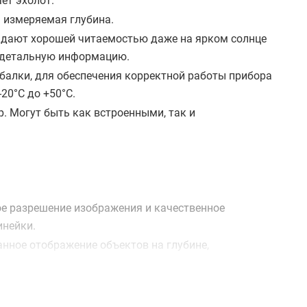
ет эхолот.
 измеряемая глубина.
ладают хорошей читаемостью даже на ярком солнце
е детальную информацию.
балки, для обеспечения корректной работы прибора
20°С до +50°С.
. Могут быть как встроенными, так и
е разрешение изображения и качественное
инейки.
нное отображение объектов на глубине,
 эффективность поиска донных объектов.
чески фотографическое качество изображения дна