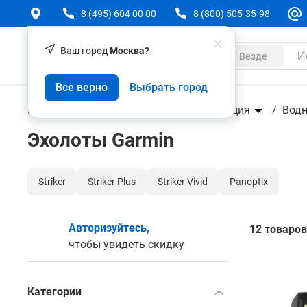
8 (495) 604 00 00
8 (800) 505-35-98
Ваш город
Москва?
Каталог
Везде
Все верно
Выбрать город
Геодезическое оборудование
Навигация
Водн
Эхолоты Garmin
Striker
Striker Plus
Striker Vivid
Panoptix
Авторизуйтесь,
12 товаров
чтобы увидеть скидку
Категории