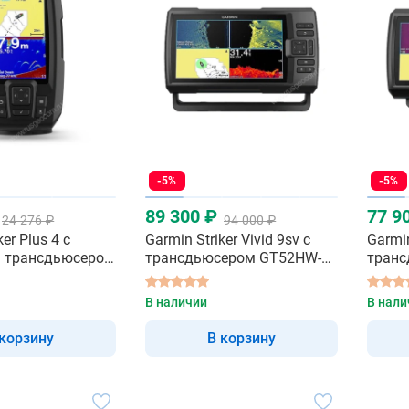
-5%
-5%
89 300 ₽
77 9
24 276 ₽
94 000 ₽
er Plus 4 с
Garmin Striker Vivid 9sv с
Garmin
 трансдьюсером
трансдьюсером GT52HW-
транс
TM - эхолот
TM - 
В наличии
В нали
 корзину
В корзину