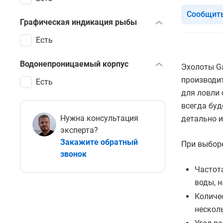
Сообщить
Графическая индикация рыбы
Есть
Водонепроницаемый корпус
Эхолоты G
производит
Есть
для ловли 
всегда буд
Нужна консультация
детально и
эксперта?
Закажите обратный
При выборе
звонок
Частот
воды, 
Количе
нескол