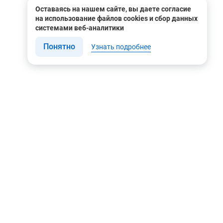
Оставаясь на нашем сайте, вы даете согласие
Garmin имеют компактные размеры и их легко
на использование файлов cookies и сбор данных
системами веб-аналитики
Понятно
Узнать подробнее
повышенным уровнем влагозащиты IPx7. Благодаря
 даже после кратковременного погружения в воду
менное крепление Garmin.
Связаться с нами
Мы в соцсетях
Контакты
Youtube
ециалиста вы сможете на сайте нашего интернет-
8 (495) 604 00 00
Яндекс.Дзен
8 (800) 505-35-98
Вконтакте
info@rusgeocom.ru
Telegram
г. Москва, ул. Коминтерна,
д. 7, корп. 2, офис 102
Rutube