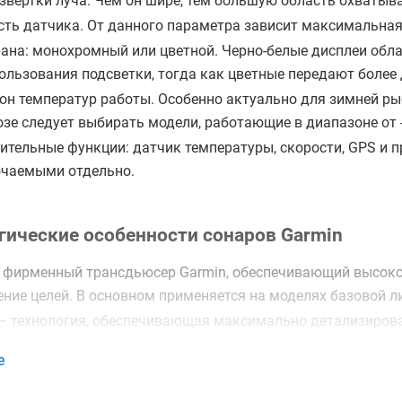
звертки луча. Чем он шире, тем большую область охватыва
ть датчика. От данного параметра зависит максимальная
рана: монохромный или цветной. Черно-белые дисплеи об
пользования подсветки, тогда как цветные передают боле
он температур работы. Особенно актуально для зимней ры
зе следует выбирать модели, работающие в диапазоне от -
ительные функции: датчик температуры, скорости, GPS и пр
чаемыми отдельно.
гические особенности сонаров Garmin
– фирменный трансдьюсер Garmin, обеспечивающий высоко
ение целей. В основном применяется на моделях базовой л
 – технология, обеспечивающая максимально детализирова
оженных по двум сторонам судна, что позволяет повысить
е
 – эксклюзивная технология Garmin, которая дает практи
а и объектов в толще воды.