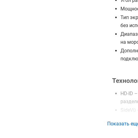
Угол ра
Мощнос
Тип эк
без ис
Диапаз
на моро
Дополн
подклю
Техноло
HD-ID 
раздел
SideVü
распол
Показать ещ
DownVü
водоем