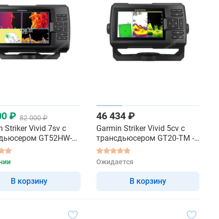
00 ₽
46 434 ₽
82 000 ₽
 Striker Vivid 7sv с
Garmin Striker Vivid 5cv с
дьюсером GT52HW-
трансдьюсером GT20-TM -
эхолот
эхолот
чии
Ожидается
В корзину
В корзину