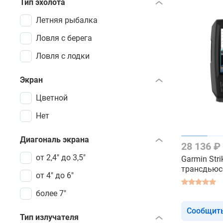
Тип эхолота
Летняя рыбалка
Ловля с берега
Ловля с лодки
Экран
Цветной
Нет
Диагональ экрана
28 136 ₽
от 2,4" до 3,5"
Garmin Strik
трансдьюс
от 4" до 6"
эхолот
более 7"
Сообщить
Тип излучателя