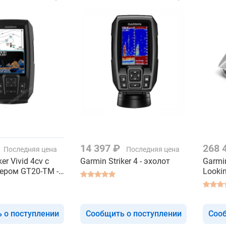
14 397 ₽
268 
Последняя цена
Последняя цена
er Vivid 4cv с
Garmin Striker 4 - эхолот
Garmi
ером GT20-TM -
Looki
 о поступлении
Сообщить о поступлении
Сооб