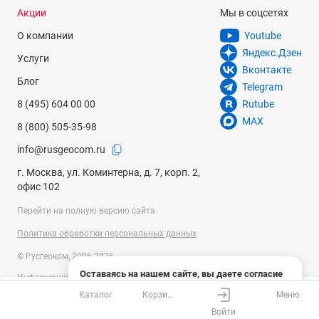
Акции
Мы в соцсетях
О компании
Youtube
Яндекс.Дзен
Услуги
Вконтакте
Блог
Telegram
8 (495) 604 00 00
Rutube
MAX
8 (800) 505-35-98
info@rusgeocom.ru
г. Москва, ул. Коминтерна, д. 7, корп. 2,
офис 102
Перейти на полную версию сайта
Политика обработки персональных данных
© Русгеоком, 2006-2026
Оставаясь на нашем сайте, вы даете согласие
Информация на сайте носит справочный характер и не является
на использование файлов cookies и сбор данных
публичной офертой, определяемой положениями Статьи 437
Каталог
Корзина
Меню
системами веб-аналитики
Ваш город
Москва?
Гражданского кодекса Российской Федерации. Технические
Войти