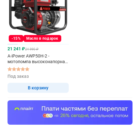
-15%
Масло в подарок
21 241 ₽
24 990 ₽
A-iPower AWP50H-2 -
мотопомпа высоконапорная-
пожарная
Под заказ
В корзину