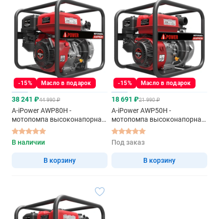
-15%
Масло в подарок
-15%
Масло в подарок
38 241 ₽
18 691 ₽
44 990 ₽
21 990 ₽
A-iPower AWP80H -
A-iPower AWP50H -
мотопомпа высоконапорная-
мотопомпа высоконапорная-
пожарная
пожарная
В наличии
Под заказ
В корзину
В корзину