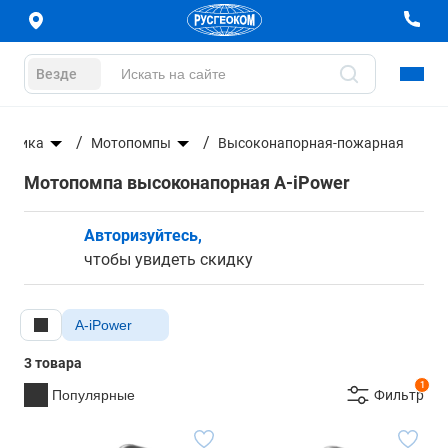
Везде
ехника
Мотопомпы
Высоконапорная-пожарная
Мотопомпа высоконапорная A-iPower
Авторизуйтесь,
чтобы увидеть скидку
A-iPower
3 товара
1
Популярные
Фильтр