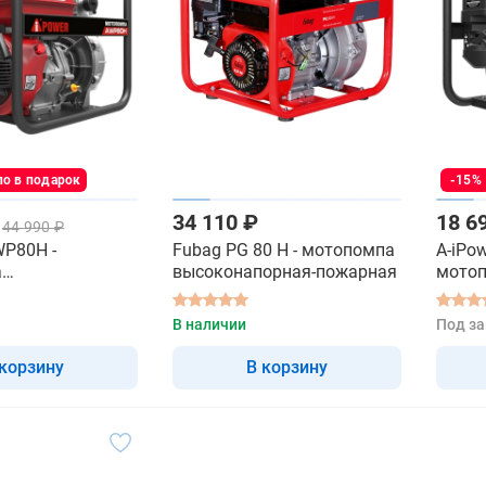
о в подарок
-15%
34 110 ₽
18 6
44 990 ₽
WP80H -
Fubag PG 80 H - мотопомпа
A-iPo
а
высоконапорная-пожарная
мото
орная-пожарная
высок
В наличии
Под за
 корзину
В корзину