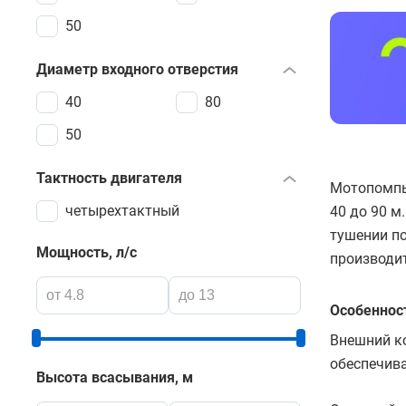
50
Диаметр входного отверстия
40
80
50
Тактность двигателя
Мотопомпы
четырехтактный
40 до 90 м
тушении по
Мощность, л/с
производит
Особеннос
Внешний к
обеспечива
Высота всасывания, м