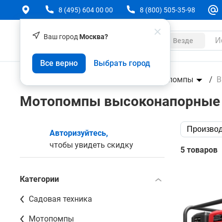
8 (495) 604 00 00
8 (800) 505-35-98
Ваш город
Москва?
Каталог
Везде
Все верно
Выбрать город
Техника
Садовая техника
Мотопомпы
В
Мотопомпы высоконапорные
Производ
Авторизуйтесь,
чтобы увидеть скидку
5 товаров
Категории
Садовая техника
Мотопомпы