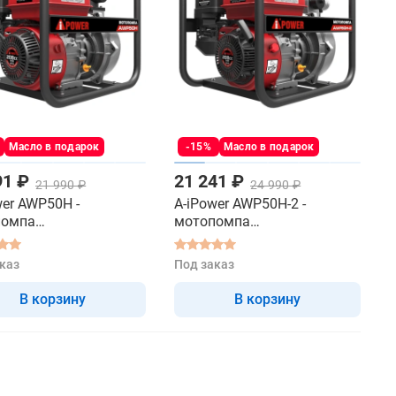
Масло в подарок
-15%
Масло в подарок
91 ₽
21 241 ₽
21 990 ₽
24 990 ₽
wer AWP50H -
A-iPower AWP50H-2 -
помпа
мотопомпа
онапорная-пожарная
высоконапорная-пожарная
каз
Под заказ
В корзину
В корзину