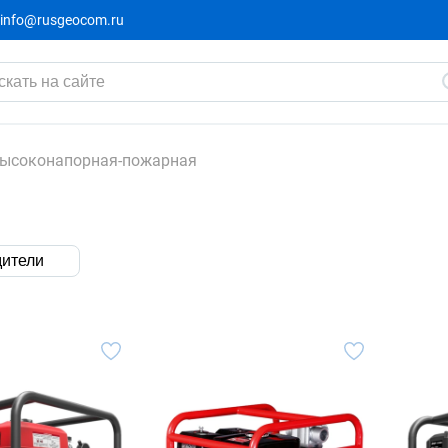
info@rusgeocom.ru
ысоконапорная-пожарная
ители