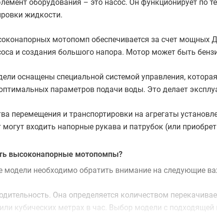
лемент оборудования – это насос. Он функционирует по 
ировки жидкости.
соконапорных мотопомп обеспечивается за счет мощных 
соса и создания большого напора. Мотор может быть бен
ели оснащены специальной системой управления, которая
оптимальных параметров подачи воды. Это делает эксплу
ва перемещения и транспортировки на агрегаты установл
 могут входить напорные рукава и патрубок (или приобрет
ть высоконапорные мотопомпы?
е модели необходимо обратить внимание на следующие в
одительность. Она определяется количеством перекачивае
 или кубических метрах в час. Выбор модели с подходящей