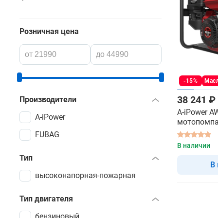
Розничная цена
-15%
Масл
38 241 ₽
Производители
A-iPower A
A-iPower
мотопомп
высоконап
FUBAG
В наличии
Тип
В
высоконапорная-пожарная
Тип двигателя
бензиновый