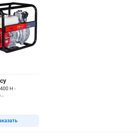
су
400 H -
а
орная-пожарная
аказать