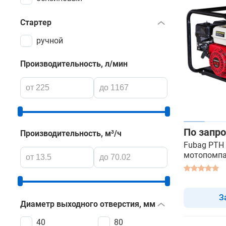
Стартер
ручной
Производительность, л/мин
По запро
Производительность, м³/ч
Fubag PTH 
мотопомп
высоконап
З
Диаметр выходного отверстия, мм
40
80