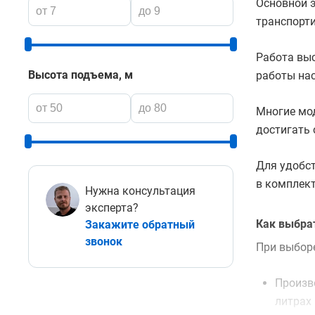
Основной э
транспорт
Работа вы
Высота подъема, м
работы на
Многие мод
достигать 
Для удобст
в комплект
Нужна консультация
эксперта?
Как выбра
Закажите обратный
звонок
При выбор
Произв
литрах