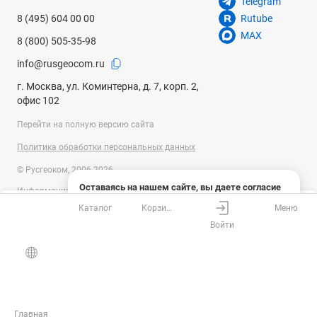
Telegram
8 (495) 604 00 00
Rutube
MAX
8 (800) 505-35-98
info@rusgeocom.ru
г. Москва, ул. Коминтерна, д. 7, корп. 2,
офис 102
Перейти на полную версию сайта
Политика обработки персональных данных
© Русгеоком, 2006-2026
Оставаясь на нашем сайте, вы даете согласие
Информация на сайте носит справочный характер и не является
на использование файлов cookies и сбор данных
публичной офертой, определяемой положениями Статьи 437
Каталог
Корзина
Меню
системами веб-аналитики
Ваш город
Москва?
Гражданского кодекса Российской Федерации. Технические
Войти
параметры (спецификация) и комплект поставки товара могут быть
Понятно
Узнать подробнее
изменены производителем без предварительного уведомления.
Все верно
Выбрать город
Уточняйте информацию у наших менеджеров.
Главная