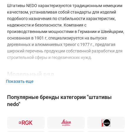
Штативы NEDO характеризуются традиционным немецким
качеством, устанавливая собой стандарты для изделий
подобного назначения по стабильности характеристик,
надежности и безопасности. Компания с
производственными мощностями в Германии и Швейцарии,
основанная в 1901 г, специализируется на выпуске
деревянных и алюминиевых треног с 1977 г., предлагая
широкий перечень продукции собственной разработки для
строительной сферы и геодезических нужд.
Модельный ряд
Показать еще
Для обеспечения строительных работ выпускаются
штативы NEDO, изготовленные из алюминиевого сплава и
Популярные бренды категории "штативы
композитных материалов, в стандартном исполнении и с
nedo"
элевационным механизмом. Модельный ряд представлен
изделиями легкого, среднего и тяжелого классов, которые
можно использовать как с компактными оптическими,
оптико-электронными и лазерными приборами, так и с
проецирующими инструментами, в том числе ротационного