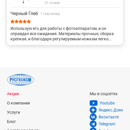
31 отзыв
Черный Глеб
1 год назад
Использую его для работы с фотоаппаратом, и он
оправдал все ожидания. Материалы прочные, сборка
крепкая, и благодаря регулируемым ножкам легко
устанавливается на любых поверхностях. Встроенный
уровень позволяет точно выровнять штатив, что
критично для моих задач. Регулировка высоты и углов
наклона осуществляется без усилий и задержек. В
целом, штатив полностью оправдывает свою цену и
отлично подходит для профессиональной работы.
Акции
Мы в соцсетях
О компании
Youtube
Яндекс.Дзен
Услуги
Вконтакте
Блог
Telegram