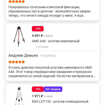
обеспечивают неподвижность изделия при работе в
Понравилось сочетание клипсовой фиксации,
любых условиях.
обрезиненных лап и цепочек - железобетонно уверен
Зажимы-клипсы
для ножек позволяют быстрее
теперь, что ничего никуда не уедет у меня. А еще
приводить треноги в рабочее состояние, упрощая
площадки для упорра ногой прочные, как не дави -
предварительное горизонтирование.
ничего им нет. Микролифт плавный, можно
подстраивать по чуть-чуть.
-10%
Купить штативы NEDO, а также получить консультацию
4 491 ₽
4 990 ₽
специалистов вы можете в нашем магазине, по телефону
AMO A46 - штатив нивелирный
или непосредственно на сайте с помощью формы обратной
связи или онлайн-консультанта.
3 отзыва
Андреев Демьян
1 год назад
Я очень доволен покупкой штатива нивелирного AMO
A46. Этот товар оправдал мои ожидания и прекрасно
справляется со своей задачей. Качество материалов и
сборки на высшем уровне, что делает использование
штатива удобным и приятным. Регулировка высоты и
устойчивость конструкции позволяют работать с ним
-10%
Хит продаж
быстро и эффективно. Рекомендую данный товар всем,
1 971 ₽
2 190 ₽
кто ищет надежный и качественный штатив для своих
нужд.
RGK LET-150 - штатив элевационный