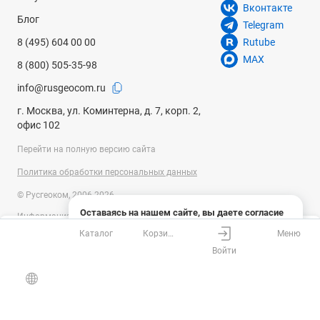
Вконтакте
Блог
Telegram
8 (495) 604 00 00
Rutube
MAX
8 (800) 505-35-98
info@rusgeocom.ru
г. Москва, ул. Коминтерна, д. 7, корп. 2,
офис 102
Перейти на полную версию сайта
Политика обработки персональных данных
© Русгеоком, 2006-2026
Оставаясь на нашем сайте, вы даете согласие
Информация на сайте носит справочный характер и не является
на использование файлов cookies и сбор данных
публичной офертой, определяемой положениями Статьи 437
Каталог
Корзина
Меню
системами веб-аналитики
Ваш город
Москва?
Гражданского кодекса Российской Федерации. Технические
Войти
параметры (спецификация) и комплект поставки товара могут быть
Понятно
Узнать подробнее
изменены производителем без предварительного уведомления.
Все верно
Выбрать город
Уточняйте информацию у наших менеджеров.