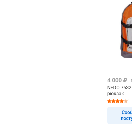
4 000 ₽
NEDO 7532
рюкзак
1
Соо
пост