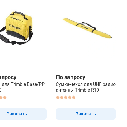
апросу
По запросу
 для Trimble Base/PP
Сумка-чехол для UHF радио
0
антенны Trimble R10
Заказать
Заказать