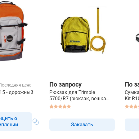
По запросу
По з
Последняя цена
15 - дорожный
Рюкзак для Trimble
Сумка
5700/R7 (рюкзак, вешка
Kit R1
0.3м, 10 м кабель для GPS
антенны)
бщить о
уплении
Заказать