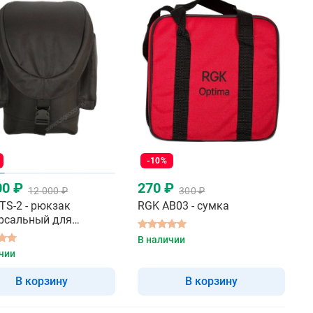
-10%
00 ₽
270 ₽
12 000 ₽
300 ₽
TS-2 - рюкзак
RGK AB03 - сумка
рсальный для
метра
В наличии
чии
В корзину
В корзину