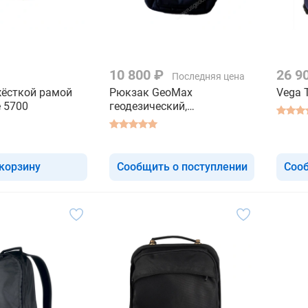
10 800 ₽
26 9
Последняя цена
жёсткой рамой
Рюкзак GeoMax
Vega 
e 5700
геодезический,
универсальный
 корзину
Сообщить о поступлении
Сооб