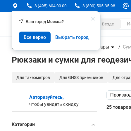
8 (495) 604 00 00
8 (800) 505-35-98
Ваш город
Москва?
Каталог
Везде
Все верно
Выбрать город
Геодезическое оборудование
Аксессуары
Сум
Рюкзаки и сумки для геодези
Для тахеометров
Для GNSS приемников
Для отра
Производ
Авторизуйтесь,
чтобы увидеть скидку
25 товаров
Категории