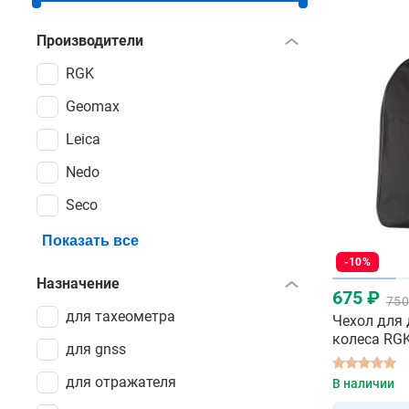
Производители
RGK
Geomax
Leica
Nedo
Seco
Показать все
-10%
Назначение
675 ₽
750
для тахеометра
Чехол для
колеса RG
для gnss
для отражателя
В наличии