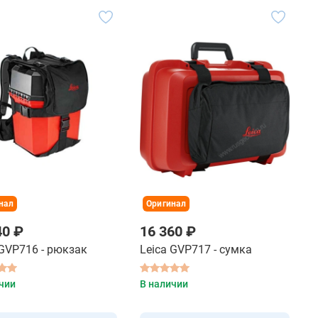
нал
Оригинал
40 ₽
16 360 ₽
 GVP716 - рюкзак
Leica GVP717 - сумка
чии
В наличии