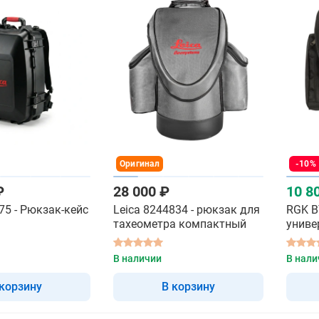
Оригинал
-10%
₽
28 000 ₽
10 8
75 - Рюкзак-кейс
Leica 8244834 - рюкзак для
RGK B
тахеометра компактный
униве
тахео
В наличии
В нали
 корзину
В корзину