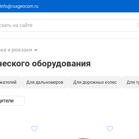
info@rusgeocom.ru
ки и рюкзаки
ческого оборудования
жателей
Для дальномеров
Для дорожных колес
Для т
ители