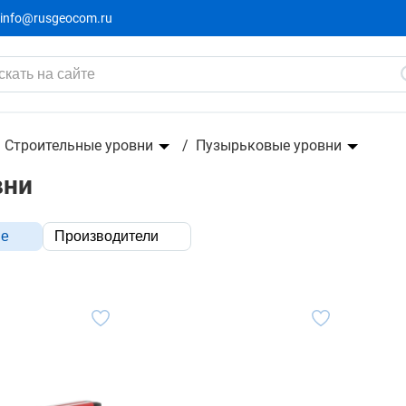
info@rusgeocom.ru
Строительные уровни
Пузырьковые уровни
вни
ые
Производители