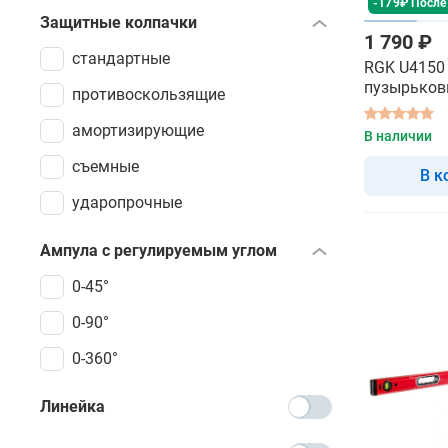
-179₽ После
Защитные колпачки
1 790 ₽
стандартные
RGK U4150 
пузырько
противоскользящие
амортизирующие
В наличии
съемные
В к
ударопрочные
Ампула с регулируемым углом
0-45°
0-90°
0-360°
Линейка