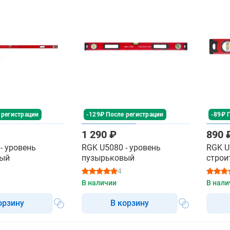
 регистрации
-129₽ После регистрации
-89₽ 
1 290 ₽
890 
- уровень
RGK U5080 - уровень
RGK U
вый
пузырьковый
строи
4
В наличии
В нали
орзину
В корзину