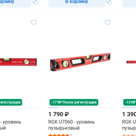
орзину
В корзину
регистрации
-179₽ После регистрации
-139₽
1 790 ₽
1 39
- уровень
RGK U7060 - уровень
RGK U
вый
пузырьковый
пузы
строи
5