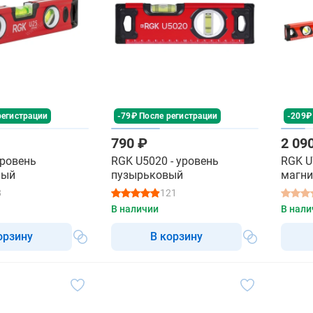
регистрации
-79₽ После регистрации
-209₽
790 ₽
2 09
уровень
RGK U5020 - уровень
RGK U
ный
пузырьковый
магн
8
121
В наличии
В нали
орзину
В корзину