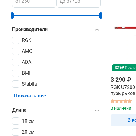
Производители
RGK
AMO
ADA
-329₽ После
BMI
3 290 ₽
Stabila
RGK U7200 
пузырько
Показать все
В наличии
Длина
В к
10 см
20 см