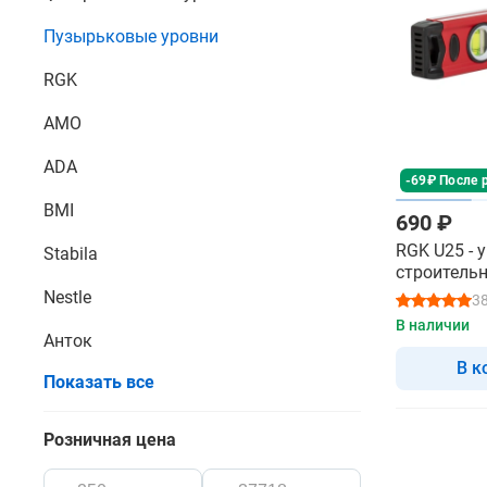
Пузырьковые уровни
RGK
AMO
ADA
-69₽ После 
BMI
690 ₽
RGK U25 - 
Stabila
строитель
Nestle
3
В наличии
Анток
В к
Показать все
Розничная цена