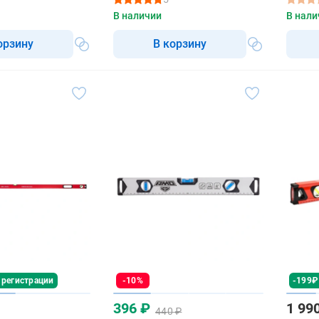
100 с
В наличии
В нали
орзину
В корзину
 регистрации
-10%
-199₽
396 ₽
1 99
440 ₽