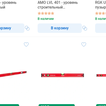
- уровень
AMO LVL 401 - уровень
RGK U
ный
строительный
пузы
пузырьковый
В наличии
В нали
орзину
В корзину