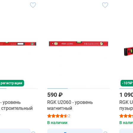
 регистрации
-109₽
590 ₽
1 09
- уровень
RGK U2060 - уровень
RGK U
 строительный
магнитный
пузыр
7
2
В наличии
В нали