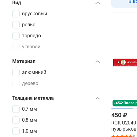
В к
Вид
брусковый
рельс
торпедо
угловой
Материал
алюминий
дерево
Толщина металла
-45₽ После 
0,7 мм
450 ₽
0,8 мм
RGK U2040 
пузырько
1,0 мм
8