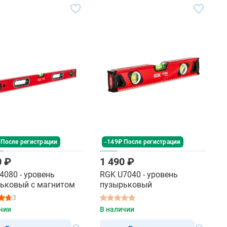
 После регистрации
-149₽ После регистрации
0 ₽
1 490 ₽
4080 - уровень
RGK U7040 - уровень
ьковый с магнитом
пузырьковый
3
чии
В наличии