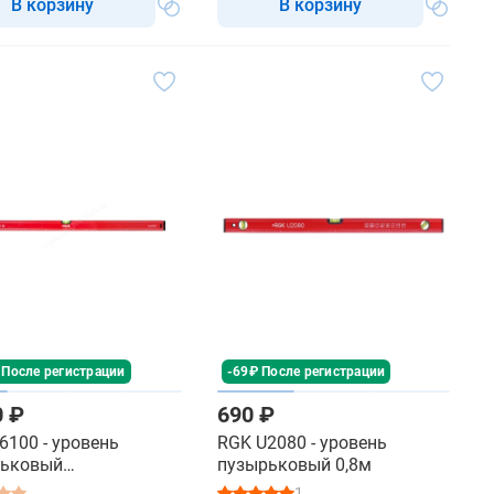
В корзину
В корзину
 После регистрации
-69₽ После регистрации
0 ₽
690 ₽
6100 - уровень
RGK U2080 - уровень
рьковый
пузырьковый 0,8м
тельный с магнитом
1