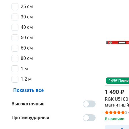
25 см
30 см
40 см
50 см
60 см
80 см
1 м
1.2 м
-149₽ После
Показать все
1 490 ₽
RGK U5100 
Высокоточные
магнитный
3
Противоударный
В наличии