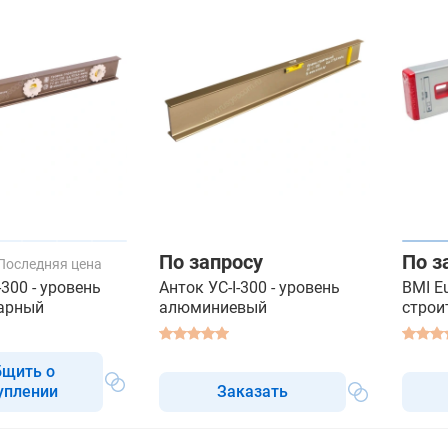
По запросу
По з
Последняя цена
-300 - уровень
Анток УС-I-300 - уровень
BMI Eu
арный
алюминиевый
строи
бщить о
уплении
Заказать