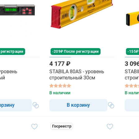
 регистрации
-209₽ После регистрации
-155₽
4 177 ₽
3 09
 уровень
STABILA 80АS - уровень
STABI
ый
строительный 30см
строи
В наличии
В нали
орзину
В корзину
Госреестр