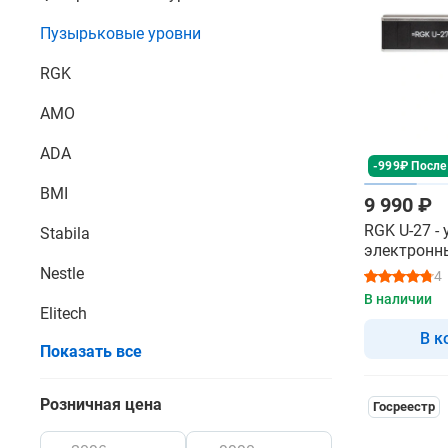
Пузырьковые уровни
RGK
AMO
ADA
-999₽ После
BMI
9 990 ₽
RGK U-27 -
Stabila
электронн
Nestle
4
В наличии
Elitech
В к
Показать все
Розничная цена
Госреестр