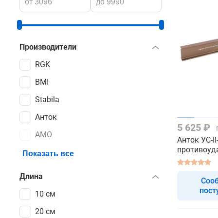
Производители
RGK
BMI
Stabila
Анток
5 625 ₽
AMO
Анток УС-II
противоуд
Показать все
Длина
Соо
пост
10 см
20 см