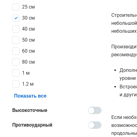
25 см
Строительн
30 см
небольшой 
40 см
небольших
50 см
Производи
60 см
рекоменду
80 см
Дополн
1 м
уровни
1.2 м
Встрое
и други
Показать все
Высокоточные
Если необх
Противоударный
возможнос
продольны