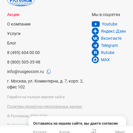
Акции
Мы в соцсетях
О компании
Youtube
Яндекс.Дзен
Услуги
Вконтакте
Блог
Telegram
8 (495) 604 00 00
Rutube
MAX
8 (800) 505-35-98
info@rusgeocom.ru
г. Москва, ул. Коминтерна, д. 7, корп. 2,
офис 102
Перейти на полную версию сайта
Политика обработки персональных данных
© Русгеоком, 2006-2026
Оставаясь на нашем сайте, вы даете согласие
Информация на сайте носит справочный характер и не является
на использование файлов cookies и сбор данных
публичной офертой, определяемой положениями Статьи 437
Каталог
Корзина
Меню