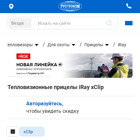
Везде
Тепловизоры
Для охоты
Прицелы
iRay
Тепловизионные прицелы iRay xClip
Авторизуйтесь,
чтобы увидеть скидку
xClip