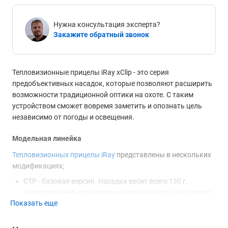
Нужна консультация эксперта?
Закажите обратный звонок
Тепловизионные прицелы iRay xClip - это серия
предобъективных насадок, которые позволяют расширить
возможности традиционной оптики на охоте. С таким
устройством сможет вовремя заметить и опознать цель
независимо от погоды и освещения.
Модельная линейка
Тепловизионных прицелы iRay
представлены в нескольких
модификациях;
CTP - базовая версия. Насадка весит всего 130 г,
благодаря чему практически не ощущается, не стесняет
Показать еще
движений и не оказывает никакого негативного
влияния на процесс стрельбы.
CML - увеличенное разрешение тепловизионной