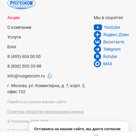
Акции
Мы в соцсетях
О компании
Youtube
Яндекс.Дзен
Услуги
Вконтакте
Блог
Telegram
8 (495) 604 00 00
Rutube
MAX
8 (800) 505-35-98
info@rusgeocom.ru
г. Москва, ул. Коминтерна, д. 7, корп. 2,
офис 102
Перейти на полную версию сайта
Политика обработки персональных данных
© Русгеоком, 2006-2026
Оставаясь на нашем сайте, вы даете согласие
Информация на сайте носит справочный характер и не является
на использование файлов cookies и сбор данных