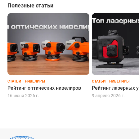
таких записей вам вообще больше не потребуется.
Полезные статьи
Конечно же, помимо неоспоримых преимуществ,
электронные приборы имеют ограничения: нивелиры
работают только с рейками своего производителя, так как
штрих-коды различаются между брендами.
Использование цифровых приборов наиболее эффективно
при выполнении высокоточных геодезических работ:
мониторинге осадки зданий, строительстве ответственных
сооружений — туннелей, мостов, путепроводов, дамб и т.п.
Выбор нивелира — ответственная задача. Наши
специалисты готовы проконсультировать вас по всем
СТАТЬИ
НИВЕЛИРЫ
СТАТЬИ
НИВЕЛИРЫ
вопросам относительно применения оптических и
Рейтинг оптических нивелиров
Рейтинг лазерных 
цифровых устройств, а также по всем особенностям
16 июня 2026 г.
9 апреля 2026 г.
отдельных брендов и моделей. Так вы сможете уверенно
выбрать нивелир, который повысит и качество, и скорость
выполняемых вами работ.
Выбрать и купить нивелир в
Москве
вы можете в магазине
или на сайте РУСГЕОКОМ. Мы также осуществляем
доставку
в другие регионы.