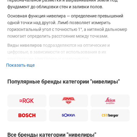
первоначальной разметки и выравнивания земли под
фундамент до облицовки стен и заливки полов.
Основная функция нивелира — определение превышений
одной точки над другой. Лимб позволяет измерить
горизонтальный угол с точностью 1°, а нитяной дальномер
помогает определить расстояние между точками.
Виды нивелиров
подразделяются на оптические и
цифровые, в зависимости от использования в их
конструкции электронных компонентов.
Показать еще
Применение нивелира
в различных областях зависит от
точности и функциональности прибора и включает в себя:
Популярные бренды категории "нивелиры"
Выполнение ландшафтных работ.
Строительные работы.
Установка технологического оборудования.
Наблюдение за осадкой зданий.
Построение высокоточных государственных
геодезических сетей.
Точность нивелиров варьируется от технических приборов с
Все бренды категории "нивелиры"
±2,5 мм до высокоточных — ±0,3 мм, предназначенных для