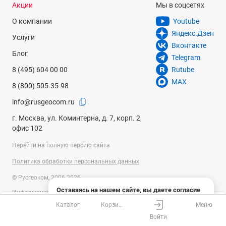
Акции
Мы в соцсетях
О компании
Youtube
Яндекс.Дзен
Услуги
Вконтакте
Блог
Telegram
8 (495) 604 00 00
Rutube
MAX
8 (800) 505-35-98
info@rusgeocom.ru
г. Москва, ул. Коминтерна, д. 7, корп. 2,
офис 102
Перейти на полную версию сайта
Политика обработки персональных данных
© Русгеоком, 2006-2026
Оставаясь на нашем сайте, вы даете согласие
Информация на сайте носит справочный характер и не является
на использование файлов cookies и сбор данных
публичной офертой, определяемой положениями Статьи 437
Каталог
Корзина
Меню
системами веб-аналитики
Ваш город
Москва?
Гражданского кодекса Российской Федерации. Технические
Войти
параметры (спецификация) и комплект поставки товара могут быть