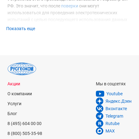
РФ. Это значит, что после
поверки
они могут
использоваться для проведения электротехнических
испытаний с целью последующего использования данных
для составления технической документации, проведения
Показать еще
экспертиз и так далее.
В представленном на сайте ассортименте вы найдете
следующие виды оборудования:
Цифровые измерители сопротивления, такие как
Megger
DET3TD
. Представляют собой компактные и удобные в
использовании приборы. Применяется двух- или
трехпроводный метод получения нужных данных, где
Акции
Мы в соцсетях
общее сопротивление проводников в цепи не оказывает
влияния на получаемые данные о сопротивлении петли
О компании
Youtube
заземления.
Яндекс.Дзен
Услуги
Измерители, дающие возможность определять удельное
Вконтакте
сопротивление грунта, в который закапывается конец
Блог
Telegram
проводника. Такие модели, как
Megger DET4TD
,
8 (495) 604 00 00
Rutube
позволяют определять наличие и состояние контакта
MAX
8 (800) 505-35-98
между проводниками, имеют вольтметр для проверки