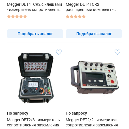
Megger DET4TCR2 с клещами
Megger DET4TCR2
- измеритель сопротивления
расширенный комплект -
заземления
измеритель сопротивления
заземления
Подобрать аналог
Подобрать аналог
По запросу
По запросу
Megger DET2/3 - измеритель
Megger DET2/2 - измеритель
сопротивления заземления
сопротивления заземления