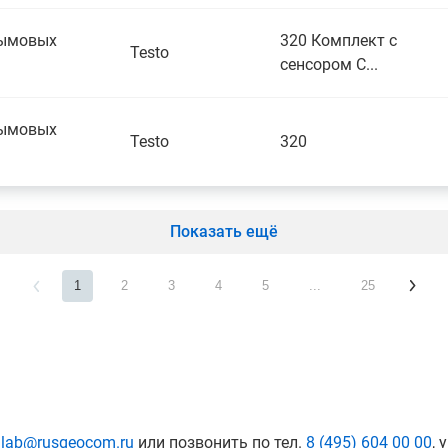
дымовых
320 Комплект с
Testo
сенсором С...
дымовых
Testo
320
Показать ещё
1
2
3
4
5
...
25
:
lab@rusgeocom.ru
или позвонить по тел.
8 (495) 604 00 00
, 