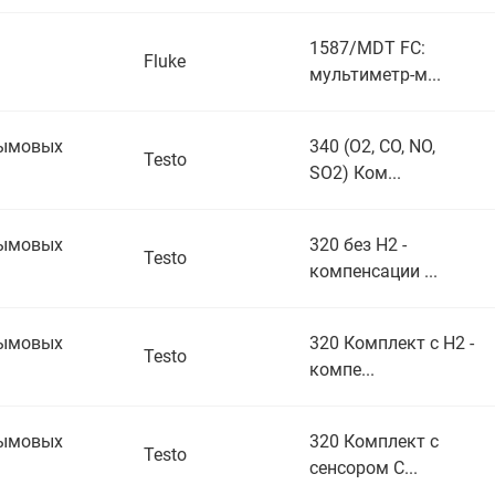
1587/MDT FC:
Fluke
мультиметр-м...
дымовых
340 (O2, CO, NO,
Testo
SO2) Ком...
дымовых
320 без H2 -
Testo
компенсации ...
дымовых
320 Комплект с H2 -
Testo
компе...
дымовых
320 Комплект с
Testo
сенсором С...