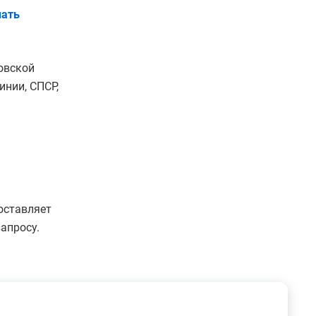
ать
овской
нии, СПСР,
оставляет
апросу.