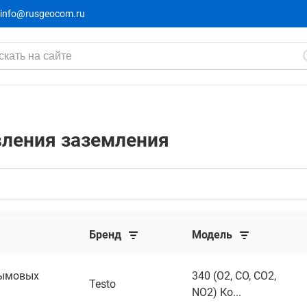
info@rusgeocom.ru
вления заземления
Бренд
Модель
дымовых
340 (O2, CO, CO2,
Testo
NO2) Ко...