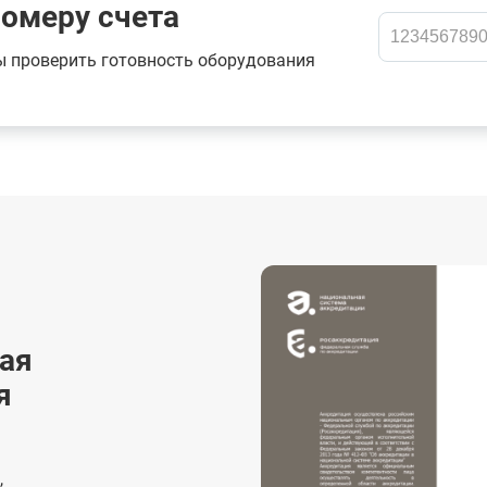
номеру счета
ы проверить готовность оборудования
ая
я
,