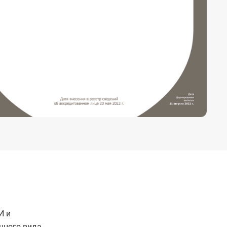
И и
нного вида