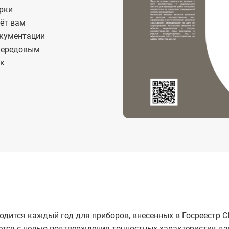
рки
аёт вам
окументации
 передовым
ок
дится каждый год для приборов, внесенных в Госреестр С
тся с целью подтверждения точностных характеристик да