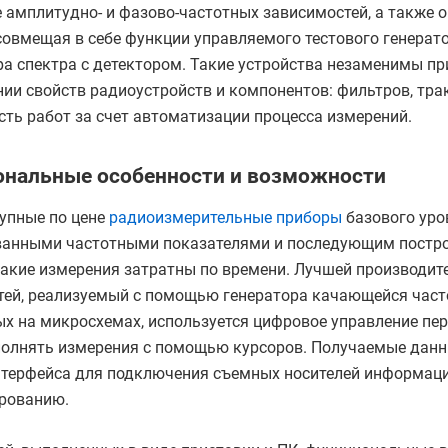
 амплитудно- и фазово-частотных зависимостей, а также 
совмещая в себе функции управляемого тестового генерато
а спектра с детектором. Такие устройства незаменимы пр
ии свойств радиоустройств и компонентов: фильтров, трак
ть работ за счет автоматизации процесса измерений.
нальные особенности и возможности
упные по цене
радиоизмерительные приборы
базового уро
ванными частотными показателями и последующим постро
такие измерения затратны по времени. Лучшей производи
тей, реализуемый с помощью генератора качающейся част
х на микросхемах, используется цифровое управление пер
олнять измерения с помощью курсоров. Получаемые данны
нтерфейса для подключения съемных носителей информац
рованию.