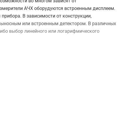
возможности во многом зависят от
змерители АЧХ оборудуются встроенным дисплеем.
 прибора. В зависимости от конструкции,
 выносным или встроенным детектором. В различных
либо выбор линейного или логарифмического
ления – для моделей, ориентированных на
в вы можете в нашем магазине, по телефону или