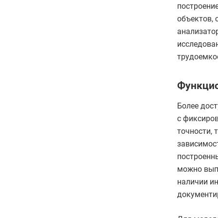
построение
объектов, 
анализатор
исследован
трудоемкос
Функцио
Более дост
с фиксиро
точности, 
зависимос
построенны
можно вып
наличии и
документи