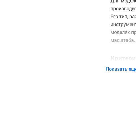
Для моделе
производи
Его тип, р
инструмен
моделях п
масштаба.
Критери
Показать ещ
Диапаз
Разреш
Перече
Реализ
Наличи
эксплу
Купить изм