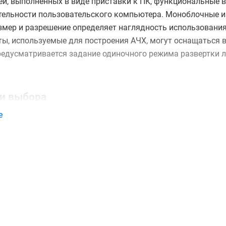
й, выполненных в виде приставки к ПК, функциональные 
тельности пользовательского компьютера. Моноблочные и
азмер и разрешение определяет наглядность использования
ты, используемые для построения АЧХ, могут оснащаться
редусматривается задание одиночного режима развертки 
и выбора
е
он рабочих частот.
ение и точность.
нь измерительных и аналитических функций.
ация режима документирования.
е интерфейсов, реализующих режим дистанционного управ
атацию в составе лабораторных испытательных установок.
ерители АЧХ, а также получить консультацию специалисто