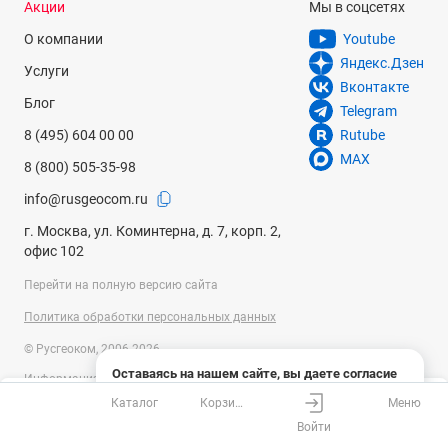
Акции
Мы в соцсетях
О компании
Youtube
Яндекс.Дзен
Услуги
Вконтакте
Блог
Telegram
8 (495) 604 00 00
Rutube
MAX
8 (800) 505-35-98
info@rusgeocom.ru
г. Москва, ул. Коминтерна, д. 7, корп. 2,
офис 102
Перейти на полную версию сайта
Политика обработки персональных данных
© Русгеоком, 2006-2026
Оставаясь на нашем сайте, вы даете согласие
Информация на сайте носит справочный характер и не является
на использование файлов cookies и сбор данных
публичной офертой, определяемой положениями Статьи 437
Каталог
Корзина
Меню
системами веб-аналитики
Ваш город
Москва?
Гражданского кодекса Российской Федерации. Технические
Войти
параметры (спецификация) и комплект поставки товара могут быть