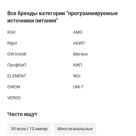
Все бренды категории "программируемые
источники питания"
RGK
AMO
Rigol
АКИП
GW Instek
Мегеон
ПрофКиП
КИП
ELEMENT
NGI
OWON
UNI-T
VERDO
Часто ищут
30 вольт 10 ампер
Многоканальные