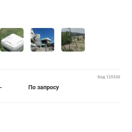
 к базе на расстоянии 17 км по Wi-Fi, составила 27
 застройки.
точности и по функционалу хороший.
Код 125330
-
По запросу