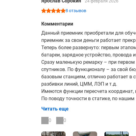
Ярослав Сорокин
24 февраля 2026
8 отзывов
Комментарии
Данный приемник приобретали для обучен
приемник за свои деньги работает прекр
Теперь более развернуто: первым этапо
батареи, зарядное устройство, провода и
Сразу маленькую ремарку – при первом
спутников. По функционалу – за свой б
базовым станциям, отлично работает в 
разбивки линий, ЦММ, ЛЭП и т.д.
Имеются функции пересчета координат, 
По поводу точности в статике, по нашим
высоте. Для съемки в RTK с подключением
Читать еще
мм в плане и 31 мм по высоте в условиях
В целом, за свои деньги приемник и по 
0
0