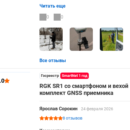
высоте. Для съемки в RTK с подключением
Читать еще
мм в плане и 31 мм по высоте в условиях
В целом, за свои деньги приемник и по 
0
0
Все отзывы
Госреестр
SmartNet 1 год
.0
RGK SR1 со смартфоном и вехой 
комплект GNSS приемника
Ярослав Сорокин
24 февраля 2026
8 отзывов