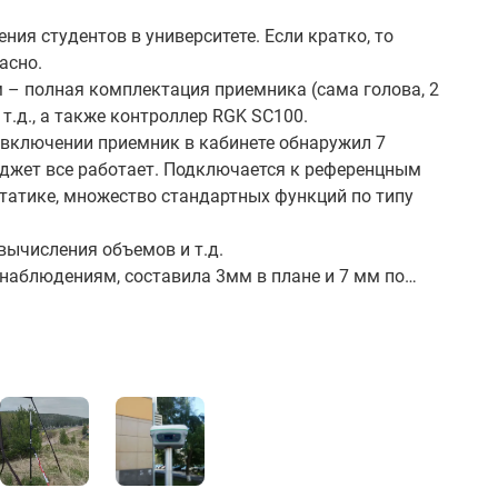
ия студентов в университете. Если кратко, то
асно.
м – полная комплектация приемника (сама голова, 2
 т.д., а также контроллер RGK SC100.
 включении приемник в кабинете обнаружил 7
юджет все работает. Подключается к референцным
статике, множество стандартных функций по типу
вычисления объемов и т.д.
 наблюдениям, составила 3мм в плане и 7 мм по
 к базе на расстоянии 17 км по Wi-Fi, составила 27
 застройки.
точности и по функционалу хороший.