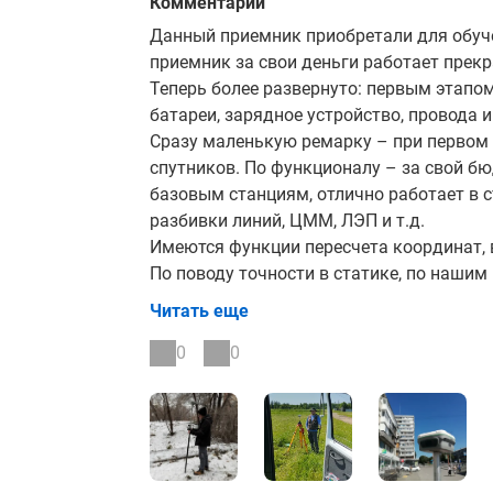
Комментарии
Данный приемник приобретали для обучен
приемник за свои деньги работает прекр
Теперь более развернуто: первым этапо
батареи, зарядное устройство, провода и
Сразу маленькую ремарку – при первом
спутников. По функционалу – за свой б
базовым станциям, отлично работает в 
разбивки линий, ЦММ, ЛЭП и т.д.
Имеются функции пересчета координат, 
По поводу точности в статике, по нашим
высоте. Для съемки в RTK с подключением
Читать еще
мм в плане и 31 мм по высоте в условиях
В целом, за свои деньги приемник и по 
0
0