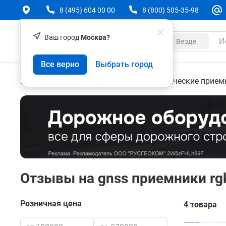
8 (495) 604 00 00
8 (800) 505-35-98
Ваш город
Москва?
Каталог
Везде
Все верно
Выбрать город
Геодезическое оборудование
Геодезические прием
Отзывы на gnss приемники rg
Розничная цена
4 товара