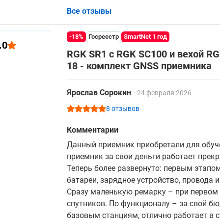
Все отзывы
-18%
Госреестр
SmartNet 1 год
.0
RGK SR1 с RGK SC100 и вехой R
18 - комплект GNSS приемника
Ярослав Сорокин
24 февраля 2026
8 отзывов
Комментарии
Данный приемник приобретали для обучен
приемник за свои деньги работает прекр
Теперь более развернуто: первым этапо
батареи, зарядное устройство, провода и
Сразу маленькую ремарку – при первом
спутников. По функционалу – за свой б
базовым станциям, отлично работает в 