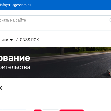
info@rusgeocom.ru
ники
GNSS RGK
k