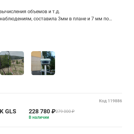
вычисления объемов и т.д.
 наблюдениям, составила 3мм в плане и 7 мм по
 к базе на расстоянии 17 км по Wi-Fi, составила 27
 застройки.
точности и по функционалу хороший.
Код 119886
GK GLS
228 780 ₽
279 000 ₽
В наличии