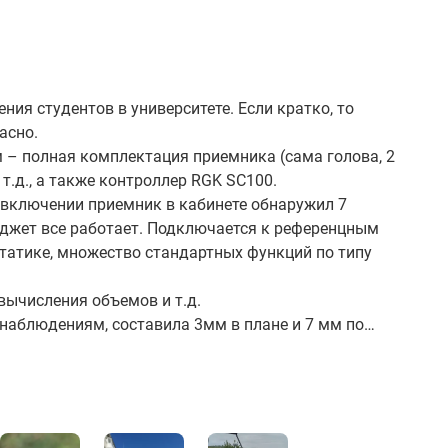
ия студентов в университете. Если кратко, то
асно.
м – полная комплектация приемника (сама голова, 2
 т.д., а также контроллер RGK SC100.
 включении приемник в кабинете обнаружил 7
юджет все работает. Подключается к референцным
статике, множество стандартных функций по типу
вычисления объемов и т.д.
 наблюдениям, составила 3мм в плане и 7 мм по
 к базе на расстоянии 17 км по Wi-Fi, составила 27
 застройки.
точности и по функционалу хороший.