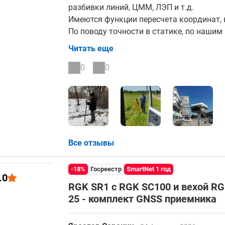
разбивки линий, ЦММ, ЛЭП и т.д.
Имеются функции пересчета координат, 
По поводу точности в статике, по нашим
высоте. Для съемки в RTK с подключением
Читать еще
мм в плане и 31 мм по высоте в условиях
В целом, за свои деньги приемник и по 
0
0
Все отзывы
-18%
Госреестр
SmartNet 1 год
.0
RGK SR1 с RGK SC100 и вехой R
25 - комплект GNSS приемника