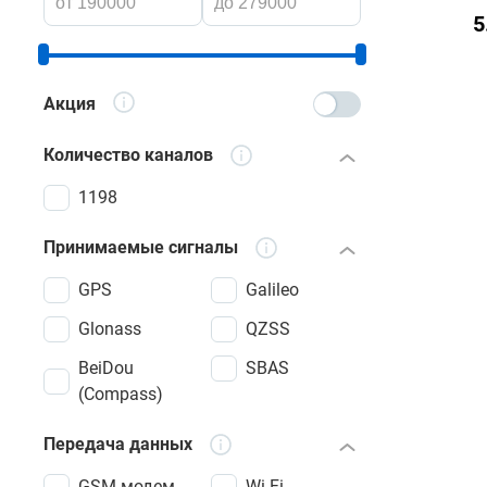
5
Акция
Количество каналов
1198
Принимаемые сигналы
GPS
Galileo
Glonass
QZSS
BeiDou
SBAS
(Compass)
Передача данных
GSM модем
Wi-Fi