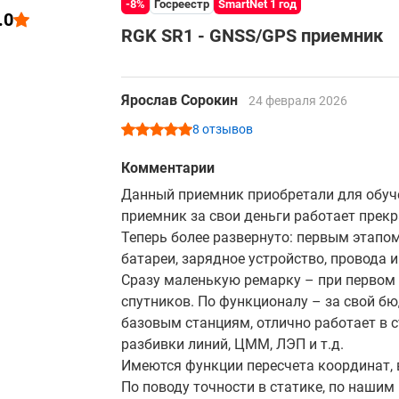
-8%
Госреестр
SmartNet 1 год
.0
RGK SR1 - GNSS/GPS приемник
Ярослав Сорокин
24 февраля 2026
8 отзывов
Комментарии
Данный приемник приобретали для обучен
приемник за свои деньги работает прекр
Теперь более развернуто: первым этапо
батареи, зарядное устройство, провода и
Сразу маленькую ремарку – при первом
спутников. По функционалу – за свой б
базовым станциям, отлично работает в 
разбивки линий, ЦММ, ЛЭП и т.д.
Имеются функции пересчета координат, 
По поводу точности в статике, по нашим