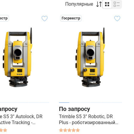
Популярные
естр
Госреестр
апросу
По запросу
e S5 3" Autolock, DR
Trimble S5 3" Robotic, DR
Active Tracking -
Plus - роботизированный
ризированный
тахеометр