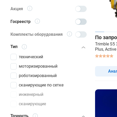
Акция
Госреестр
Комплекты оборудования
По запро
Trimble S5 
Тип
Plus, Active
роботизир
технический
тахеометр
моторизированный
Ана
роботизированный
сканирующие по сетке
инженерный
сканирующие
Точность