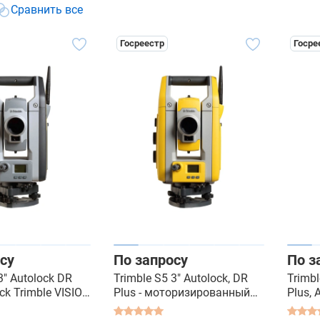
Сравнить все
Госреестр
Госре
су
По запросу
По з
3" Autolock DR
Trimble S5 3" Autolock, DR
Trimbl
ck Trimble VISION
Plus - моторизированный
Plus, 
ированный
тахеометр
мото