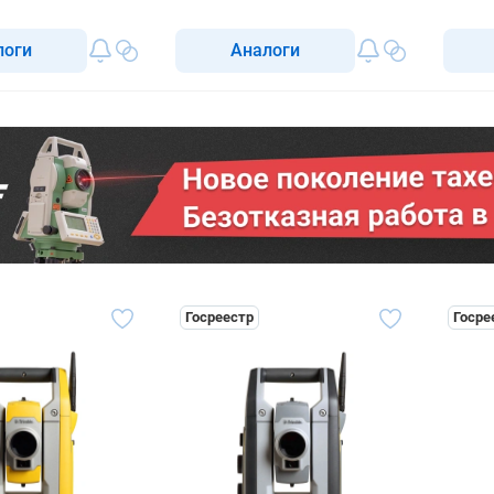
тахео
логи
Аналоги
Госреестр
Госре