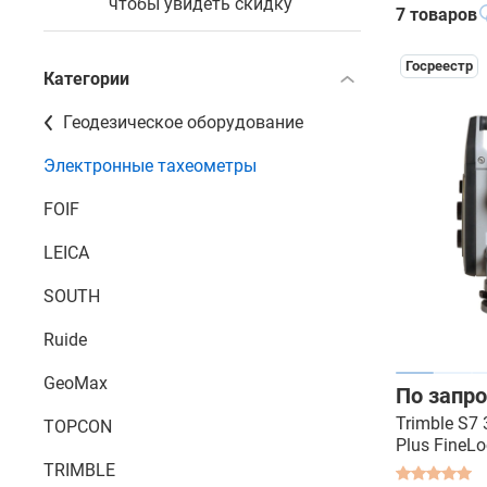
чтобы увидеть скидку
7 товаров
Госреестр
Категории
Геодезическое оборудование
Электронные тахеометры
FOIF
LEICA
SOUTH
Ruide
GeoMax
По запро
Trimble S7 
TOPCON
Plus FineLo
- моториз
TRIMBLE