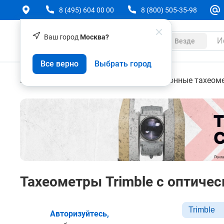
8 (495) 604 00 00
8 (800) 505-35-98
Ваш город
Москва?
Каталог
Везде
Все верно
Выбрать город
Геодезическое оборудование
Электронные тахеом
Тахеометры Trimble с оптиче
Trimble
Авторизуйтесь,