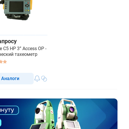
апросу
e C5 HP 3” Access OP -
ческий тахеометр
Аналоги