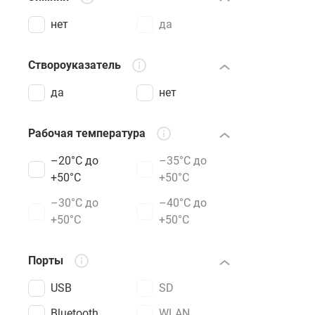
нет
да
Створоуказатель
да
нет
Рабочая температура
–20°C до
–35°C до
+50°C
+50°C
–30°C до
–40°C до
+50°C
+50°C
Порты
USB
SD
Bluetooth
WLAN