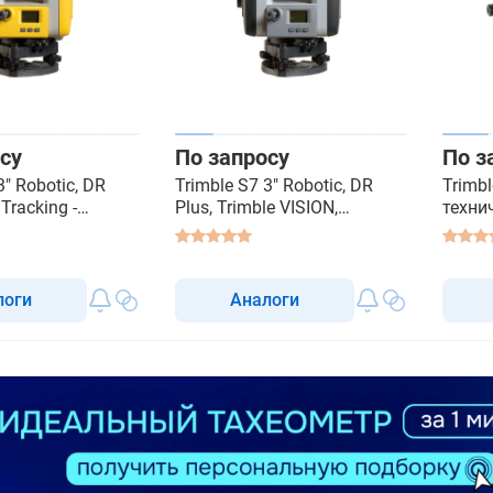
су
По запросу
По з
3" Robotic, DR
Trimble S7 3" Robotic, DR
Trimbl
 Tracking -
Plus, Trimble VISION,
техни
ованный
FineLock, Scanning Capable -
роботизированный
тахеометр
логи
Аналоги