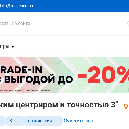
info@rusgeocom.ru
етры
ским центриром и точностью 3"
Очистить все
3"
оптический