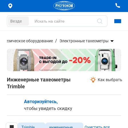
Везде
еодезическое оборудование
Электронные тахеометры
Инженерные тахеометры
Как выбрать
Trimble
Авторизуйтесь,
чтобы увидеть скидку
Trimble
инженерные
Очистить все