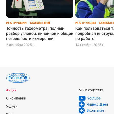
С оптическим центриром и точностью 5"
С точностью 5" и бесконечными винтами
ИНСТРУКЦИИ
ТАХЕОМЕТРЫ
ИНСТРУКЦИИ
ТАХЕОМЕ
Точность тахеометра: полный
Как пользоваться 
разбор угловой, линейной и общей
подробная инструк
С точностью 5" и закрепительными винтами
погрешности измерений
по работе
2 декабря 2025 г.
14 ноября 2025 г.
С точностью 7" и бесконечными винтами
С закрепительными винтами
По акции
Акции
Мы в соцсетях
О компании
Youtube
Яндекс.Дзен
Услуги
Вконтакте