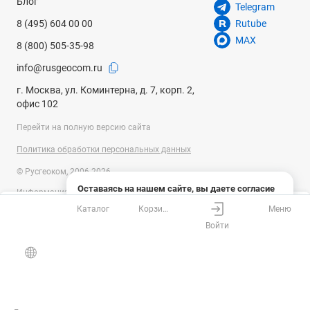
Блог
Telegram
8 (495) 604 00 00
Rutube
MAX
8 (800) 505-35-98
info@rusgeocom.ru
г. Москва, ул. Коминтерна, д. 7, корп. 2,
офис 102
Перейти на полную версию сайта
Политика обработки персональных данных
© Русгеоком, 2006-2026
Оставаясь на нашем сайте, вы даете согласие
Информация на сайте носит справочный характер и не является
на использование файлов cookies и сбор данных
публичной офертой, определяемой положениями Статьи 437
Каталог
Корзина
Меню
системами веб-аналитики
Ваш город
Москва?
Гражданского кодекса Российской Федерации. Технические
Войти
параметры (спецификация) и комплект поставки товара могут быть
Понятно
Узнать подробнее
изменены производителем без предварительного уведомления.
Все верно
Выбрать город
Уточняйте информацию у наших менеджеров.