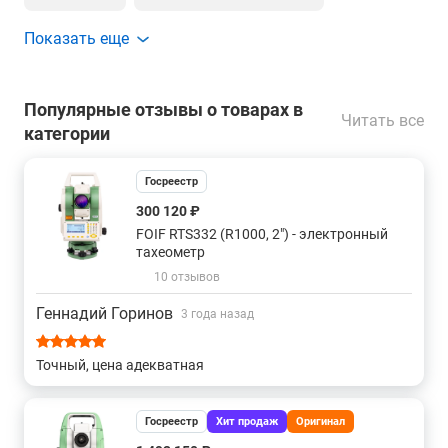
Показать еще
С лазерным центриром
Со створоуказателем
Моторизированный
Популярные отзывы о товарах в
Читать все
категории
Сканирующий по сетке тахеометр
Госреестр
С точность 0,5 секунд
300 120 ₽
FOIF RTS332 (R1000, 2") - электронный
С лазерным центриром и точностью 0.5"
тахеометр
10 отзывов
С оптическим центриром и точностью 0.5"
Геннадий Горинов
3 года назад
С точностью 0,5" и бесконечными винтами
Точный, цена адекватная
С лазерным центриром и точностью 1"
Госреестр
Хит продаж
Оригинал