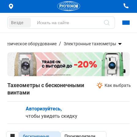
Везде
еодезическое оборудование
Электронные тахеометры
Тахеометры с бесконечными
Как выбрать
винтами
Авторизуйтесь,
чтобы увидеть скидку
бесконечные
Производители