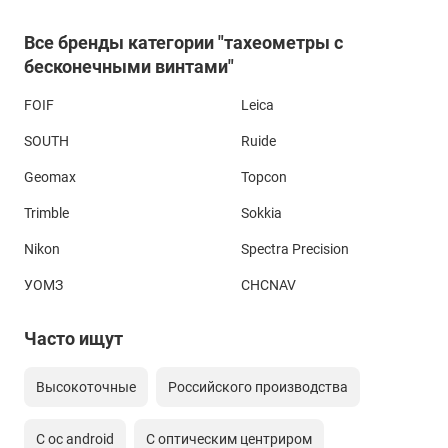
Все бренды категории "тахеометры с
бесконечными винтами"
FOIF
Leica
SOUTH
Ruide
Geomax
Topcon
Trimble
Sokkia
Nikon
Spectra Precision
УОМЗ
CHCNAV
Часто ищут
Высокоточные
Российского производства
С ос android
С оптическим центриром