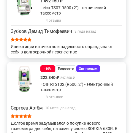
1 492 150 ₽
С оптическим центриром и точностью 1"
Leica TS07 R500 (2") - технический
тахеометр
С точностью 1" и закрепительными винтами
4 отзыва
Зубков Демид Тимофеевич
3 года назад
С точностью 1" и бесконечными винтами
Инвестиции в качество и надежность оправдывают
С оптическим центриром и точностью 2"
себя в долгосрочной перспективе
С лазерным центриром и точностью 2"
-10%
Госреестр
Хит продаж
222 840 ₽
247 600 ₽
С точностью 2" и бесконечными винтами
FOIF RTS102 (R600, 2") - электронный
тахеометр
С точностью 2" и закрепительными винтами
8 отзывов
Сергеев Артём
10 месяцев назад
С оптическим центриром и точностью 3"
Долгое время задумывался о покупке нового
С лазерным центриром и точностью 3"
тахеометра для себя, на замену своего SOKKIA 630R. В