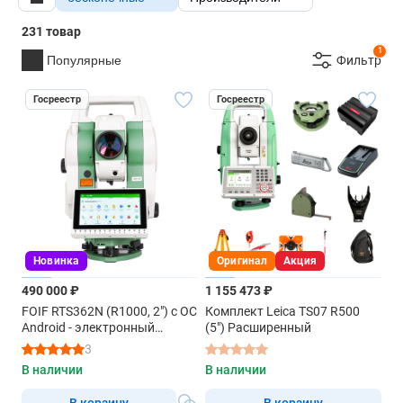
231 товар
1
Популярные
Фильтр
Госреестр
Госреестр
Новинка
Оригинал
Акция
490 000 ₽
1 155 473 ₽
FOIF RTS362N (R1000, 2") с ОС
Комплект Leica TS07 R500
Android - электронный
(5") Расширенный
тахеометр
3
В наличии
В наличии
В корзину
В корзину