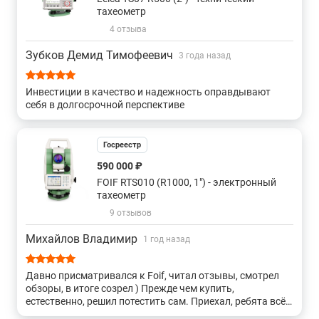
С лазерным центриром и точностью 0.5"
тахеометр
4 отзыва
С оптическим центриром и точностью 0.5"
Зубков Демид Тимофеевич
3 года назад
С точностью 0,5" и бесконечными винтами
Инвестиции в качество и надежность оправдывают
себя в долгосрочной перспективе
С лазерным центриром и точностью 1"
Госреестр
С оптическим центриром и точностью 1"
590 000 ₽
FOIF RTS010 (R1000, 1") - электронный
тахеометр
С точностью 1" и закрепительными винтами
9 отзывов
С точностью 1" и бесконечными винтами
Михайлов Владимир
1 год назад
С оптическим центриром и точностью 2"
Давно присматривался к Foif, читал отзывы, смотрел
обзоры, в итоге созрел ) Прежде чем купить,
естественно, решил потестить сам. Приехал, ребята всё
С лазерным центриром и точностью 2"
показали, объяснили, сомнения отпали. Реально