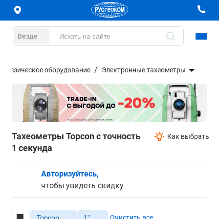
Везде
еодезическое оборудование
Электронные тахеометры
Тахеометры Topcon с точность
Как выбрать
1 секунда
Авторизуйтесь,
чтобы увидеть скидку
Topcon
1"
Очистить все