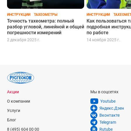
С точностью 5" и бесконечными винтами
ИНСТРУКЦИИ
ТАХЕОМЕТРЫ
ИНСТРУКЦИИ
ТАХЕОМЕ
С точностью 5" и закрепительными винтами
Точность тахеометра: полный
Как пользоваться 
разбор угловой, линейной и общей
подробная инструк
С точностью 7" и бесконечными винтами
погрешности измерений
по работе
2 декабря 2025 г.
14 ноября 2025 г.
С закрепительными винтами
По акции
Акции
Мы в соцсетях
О компании
Youtube
Яндекс.Дзен
Услуги
Вконтакте
Блог
Telegram
8 (495) 604 00 00
Rutube