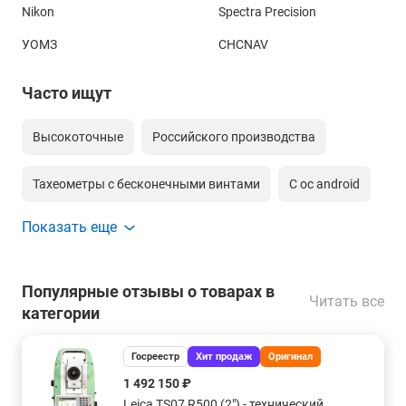
Nikon
Spectra Precision
УОМЗ
CHCNAV
Часто ищут
Высокоточные
Российского производства
Тахеометры с бесконечными винтами
С ос android
Показать еще
С оптическим центриром
С лазерным центриром
Со створоуказателем
Моторизированный
Популярные отзывы о товарах в
Читать все
категории
Сканирующий по сетке тахеометр
Госреестр
Хит продаж
Оригинал
С точность 0,5 секунд
1 492 150 ₽
Leica TS07 R500 (2") - технический