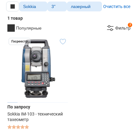
Sokkia
3"
лазерный
Очистить все
1 товар
3
Популярные
Фильтр
Госреестр
По запросу
Sokkia IM-103 - технический
тахеометр