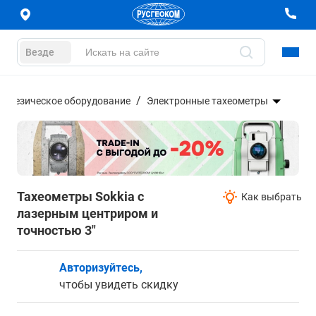
Везде
еодезическое оборудование
Электронные тахеометры
Тахеометры Sokkia с
Как выбрать
лазерным центриром и
точностью 3"
Авторизуйтесь,
чтобы увидеть скидку