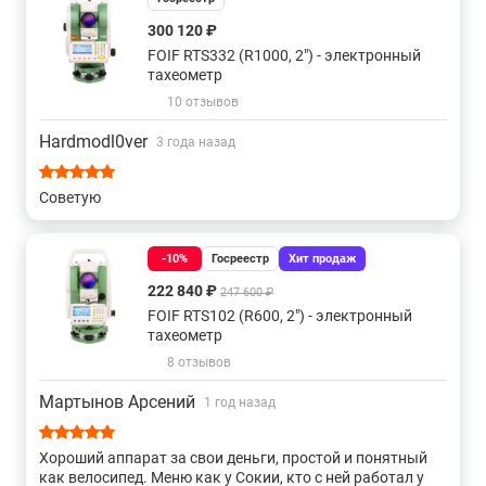
С точность 0,5 секунд
300 120 ₽
FOIF RTS332 (R1000, 2") - электронный
С лазерным центриром и точностью 0.5"
тахеометр
10 отзывов
С оптическим центриром и точностью 0.5"
Hardmodl0ver
3 года назад
С точностью 0,5" и бесконечными винтами
Советую
С лазерным центриром и точностью 1"
-10%
Госреестр
Хит продаж
222 840 ₽
247 600 ₽
С оптическим центриром и точностью 1"
FOIF RTS102 (R600, 2") - электронный
тахеометр
С точностью 1" и закрепительными винтами
8 отзывов
Мартынов Арсений
1 год назад
С точностью 1" и бесконечными винтами
Хороший аппарат за свои деньги, простой и понятный
С оптическим центриром и точностью 2"
как велосипед. Меню как у Сокии, кто с ней работал у