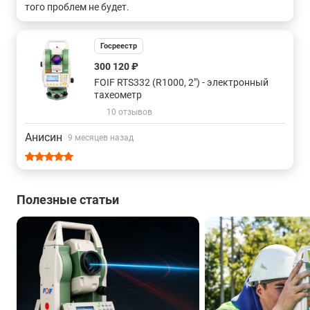
того проблем не будет.
С лазерным центриром и точностью 2"
Госреестр
С точностью 2" и бесконечными винтами
300 120 ₽
FOIF RTS332 (R1000, 2") - электронный
тахеометр
С точностью 2" и закрепительными винтами
10 отзывов
С оптическим центриром и точностью 3"
Анисин
9 месяцев назад
С лазерным центриром и точностью 3"
Полезные статьи
С точностью 3" и закрепительными винтами
С точностью 3" и бесконечными винтами
С лазерным центриром и точностью 5"