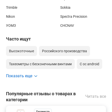
Trimble
Sokkia
Nikon
Spectra Precision
УОМЗ
CHCNAV
Часто ищут
Высокоточные
Российского производства
Тахеометры с бесконечными винтами
С ос android
Показать еще
С оптическим центриром
С лазерным центриром
Со створоуказателем
Моторизированный
Популярные отзывы о товарах в
Читать все
категории
Сканирующий по сетке тахеометр
Госреестр