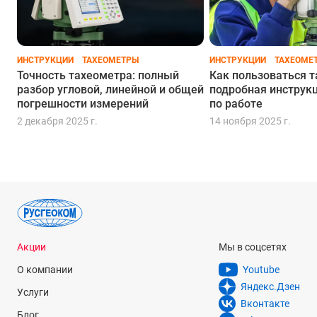
С оптическим центриром и точностью 5"
С точностью 5" и бесконечными винтами
ИНСТРУКЦИИ
ТАХЕОМЕТРЫ
ИНСТРУКЦИИ
ТАХЕОМЕ
Точность тахеометра: полный
Как пользоваться 
С точностью 5" и закрепительными винтами
разбор угловой, линейной и общей
подробная инструк
погрешности измерений
по работе
С точностью 7" и бесконечными винтами
2 декабря 2025 г.
14 ноября 2025 г.
С закрепительными винтами
По акции
Акции
Мы в соцсетях
О компании
Youtube
Яндекс.Дзен
Услуги
Вконтакте
Блог