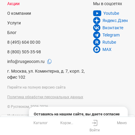
Акции
Мы в соцсетях
О компании
Youtube
Яндекс.Дзен
Услуги
Вконтакте
Блог
Telegram
8 (495) 604 00 00
Rutube
MAX
8 (800) 505-35-98
info@rusgeocom.ru
г. Москва, ул. Коминтерна, д. 7, корп. 2,
офис 102
Перейти на полную версию сайта
Политика обработки персональных данных
© Русгеоком, 2006-2026
Оставаясь на нашем сайте, вы даете согласие
Информация на сайте носит справочный характер и не является
на использование файлов cookies и сбор данных
публичной офертой, определяемой положениями Статьи 437
Каталог
Корзина
Меню
системами веб-аналитики
Ваш город
Москва?
Гражданского кодекса Российской Федерации. Технические
Войти
параметры (спецификация) и комплект поставки товара могут быть