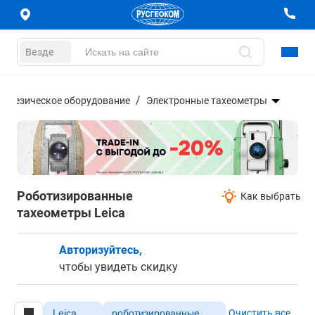
Везде
еодезическое оборудование
Электронные тахеометры
Роботизированные
Как выбрать
тахеометры Leica
Авторизуйтесь,
чтобы увидеть скидку
Leica
роботизированные
Очистить все