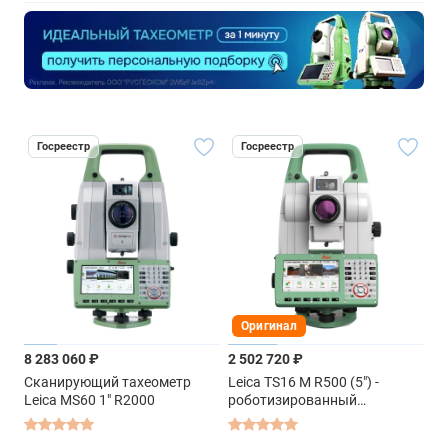
Госреестр
Госреестр
Оригинал
8 283 060 ₽
2 502 720 ₽
Сканирующий тахеометр
Leica TS16 M R500 (5") -
Leica MS60 1" R2000
роботизированный
тахеометр