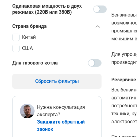
Одинаковая мощность в двух
режимах (220В или 380В)
Бензиновы
возможност
Страна бренда
промышлен
Китай
меньшим в
США
Для упрощ
производи
Для газового котла
Резервное
Сбросить фильтры
Все бензи
автоматики
потребност
Нужна консультация
техники, к
эксперта?
электросет
Закажите обратный
звонок