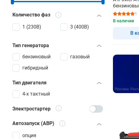
бензиновый
автозапус
1
Количество фаз
В наличии
1 (230В)
3 (400В)
В к
Тип генератора
бензиновый
газовый
гибридный
Тип двигателя
4-х тактный
Электростартер
Автозапуск (АВР)
опция