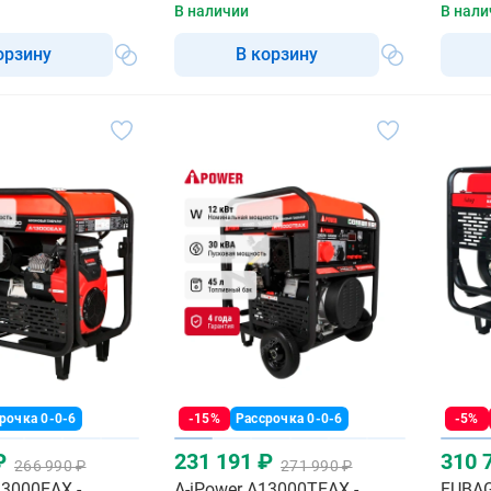
В наличии
В нали
орзину
В корзину
рочка 0-0-6
-15%
Рассрочка 0-0-6
-5%
₽
231 191 ₽
310 
266 990 ₽
271 990 ₽
13000EAX -
A-iPower A13000TEAX -
FUBAG