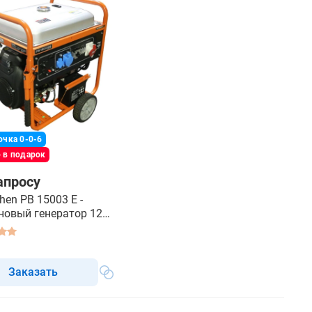
очка 0-0-6
 в подарок
апросу
hen PB 15003 E -
новый генератор 12
Заказать