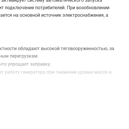
 активирует систему автоматического запуска
ит подключение потребителей. При возобновлении
ается на основной источник электроснабжения, а
ктности обладают высокой тяговооруженностью, за
ным перегрузкам.
что упрощает заправку.
т работу генератора при снижении уровня масла в
 силу тока 16 и 32 А, обеспечивают простое
циалистов об особенностях и преимуществах данного
ну или непосредственно через сайт – с помощью