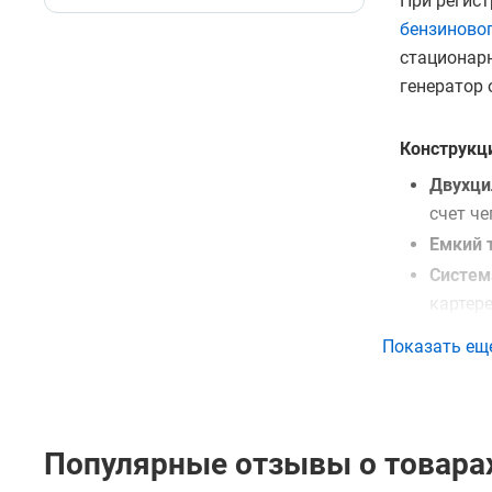
При регист
бензиновог
стационарн
генератор 
Конструкц
Двухци
счет ч
Емкий 
Систем
картере
Станда
Показать ещ
подклю
Купить бен
Популярные отзывы о товарах
изделия в