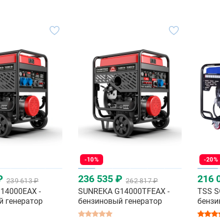
-10%
-20%
₽
236 535 ₽
216 
239 613 ₽
262 817 ₽
14000EAX -
SUNREKA G14000TFEAX -
TSS S
й генератор
бензиновый генератор
бензи
квт