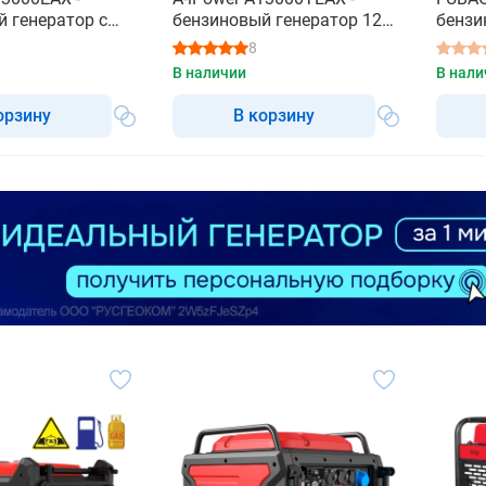
 генератор с
бензиновый генератор 12
бензи
ком
квт
8
В наличии
В нали
орзину
В корзину