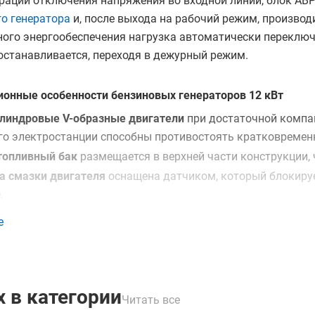
рации отключения напряжения во входной линии, блок АВР
о генератора
и, после выхода на рабочий режим, производ
ого энергообеспечения нагрузка автоматически переключ
останавливается, переходя в дежурный режим.
ионные особенности бензиновых генераторов 12 кВт
линдровые V-образные двигатели
при достаточной компа
его электростанции способны противостоять кратковремен
топливный бак
размещается в верхней части конструкции, 
а смазки двигателя
оснащена датчиком, который блокируе
.
ртные разъемы
, рассчитанные на максимально допустимую
е
чение и бытового, и силового оборудования.
зогенераторы 12 кВт, а также получить консультацию спе
 в категории
Читать все
ы можете в нашем
магазине
, связавшись с нами по телефо