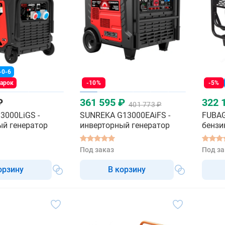
-0-6
дарок
-10%
-5%
₽
361 595 ₽
322 
401 773 ₽
13000LiGS -
SUNREKA G13000EAiFS -
FUBAG
ый генератор
инверторный генератор
бензи
Под заказ
Под за
орзину
В корзину