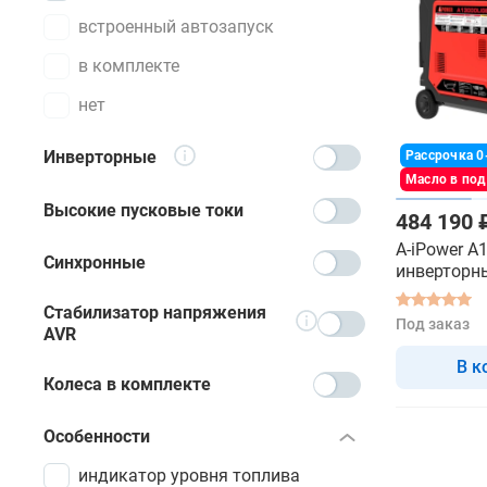
встроенный автозапуск
в комплекте
нет
Инверторные
Рассрочка 0
Масло в по
Высокие пусковые токи
484 190 
A-iPower A
Синхронные
инверторн
Стабилизатор напряжения
Под заказ
AVR
В к
Колеса в комплекте
Особенности
индикатор уровня топлива