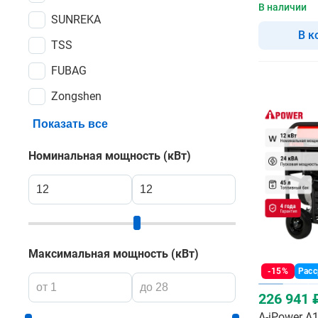
В наличии
SUNREKA
В к
TSS
FUBAG
Zongshen
Показать все
Номинальная мощность (кВт)
Максимальная мощность (кВт)
-15%
Расс
226 941 
A-iPower A