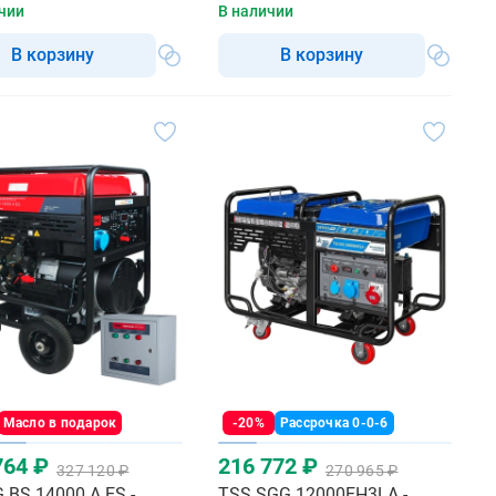
чии
В наличии
В корзину
В корзину
Масло в подарок
-20%
Рассрочка 0-0-6
764 ₽
216 772 ₽
327 120 ₽
270 965 ₽
 BS 14000 A ES -
TSS SGG 12000EH3LA -