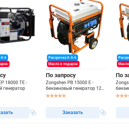
-0-6
Рассрочка 0-0-6
Расср
дарок
Масло в подарок
Масло
су
По запросу
По з
EP 18000 TE -
Zongshen PB 15000 E -
Zongs
й генератор
бензиновый генератор 12
бензи
квт
квт
казать
Заказать