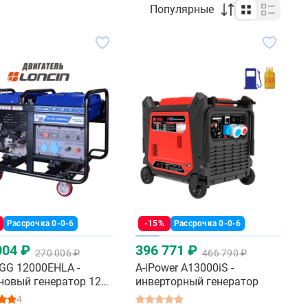
Популярные
Рассрочка 0-0-6
-15%
Рассрочка 0-0-6
004 ₽
396 771 ₽
270 006 ₽
466 790 ₽
GG 12000EHLA -
A-iPower A13000iS -
новый генератор 12
инверторный генератор
4