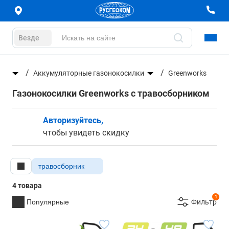
Везде
лки
Аккумуляторные газонокосилки
Greenworks
Газонокосилки Greenworks с травосборником
Авторизуйтесь,
чтобы увидеть скидку
травосборник
4 товара
1
Популярные
Фильтр