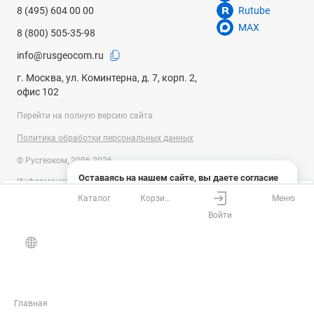
8 (495) 604 00 00
Rutube
MAX
8 (800) 505-35-98
info@rusgeocom.ru
г. Москва, ул. Коминтерна, д. 7, корп. 2,
офис 102
Перейти на полную версию сайта
Политика обработки персональных данных
© Русгеоком, 2006-2026
Оставаясь на нашем сайте, вы даете согласие
Информация на сайте носит справочный характер и не является
на использование файлов cookies и сбор данных
публичной офертой, определяемой положениями Статьи 437
Каталог
Корзина
Меню
системами веб-аналитики
Ваш город
Москва?
Гражданского кодекса Российской Федерации. Технические
Войти
параметры (спецификация) и комплект поставки товара могут быть
Понятно
Узнать подробнее
изменены производителем без предварительного уведомления.
Все верно
Выбрать город
Уточняйте информацию у наших менеджеров.
Главная