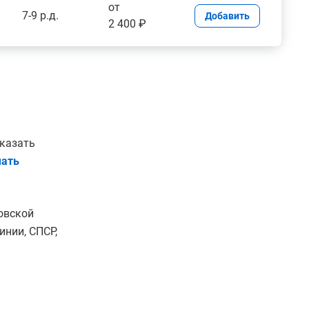
от
7-9 р.д.
Добавить
2 400 ₽
указать
ать
овской
нии, СПСР,