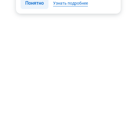
Понятно
Узнать подробнее
Связаться с нами
Мы в соцсетях
Контакты
Youtube
8 (495) 604 00 00
Яндекс.Дзен
8 (800) 505-35-98
Вконтакте
info@rusgeocom.ru
Telegram
г. Москва, ул. Коминтерна,
д. 7, корп. 2, офис 102
Rutube
MAX