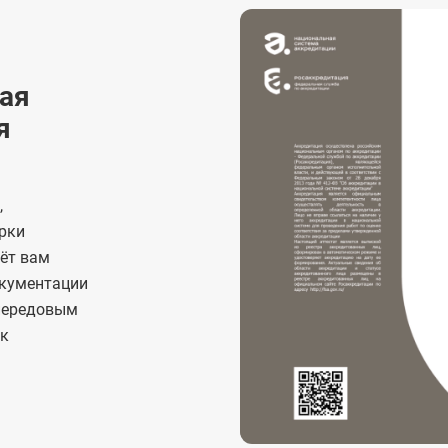
ая
я
,
рки
аёт вам
окументации
 передовым
ок