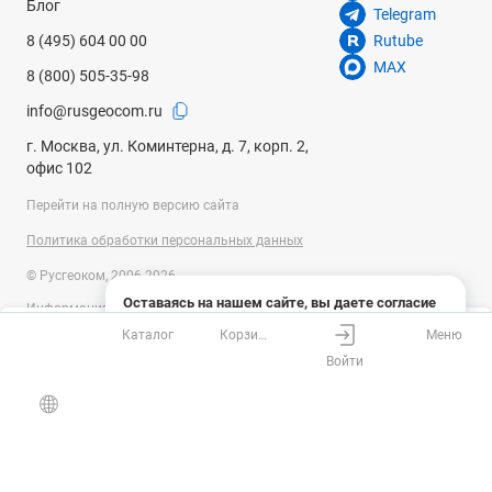
Блог
Telegram
8 (495) 604 00 00
Rutube
MAX
8 (800) 505-35-98
info@rusgeocom.ru
г. Москва, ул. Коминтерна, д. 7, корп. 2,
офис 102
Перейти на полную версию сайта
Политика обработки персональных данных
© Русгеоком, 2006-2026
Оставаясь на нашем сайте, вы даете согласие
Информация на сайте носит справочный характер и не является
на использование файлов cookies и сбор данных
публичной офертой, определяемой положениями Статьи 437
Каталог
Корзина
Меню
системами веб-аналитики
Ваш город
Москва?
Гражданского кодекса Российской Федерации. Технические
Войти
параметры (спецификация) и комплект поставки товара могут быть
Понятно
Узнать подробнее
изменены производителем без предварительного уведомления.
Все верно
Выбрать город
Уточняйте информацию у наших менеджеров.