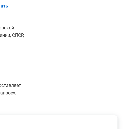
ать
овской
нии, СПСР,
оставляет
апросу.