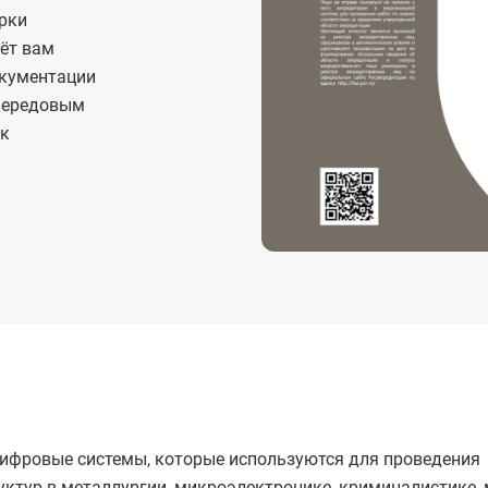
рки
аёт вам
окументации
 передовым
ок
ифровые системы, которые используются для проведения
ктур в металлургии, микроэлектронике, криминалистике, 