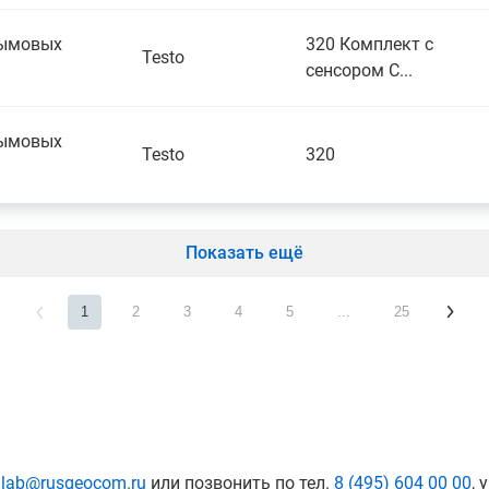
дымовых
320 Комплект с
Testo
сенсором С...
дымовых
Testo
320
Показать ещё
1
2
3
4
5
...
25
:
lab@rusgeocom.ru
или позвонить по тел.
8 (495) 604 00 00
, 