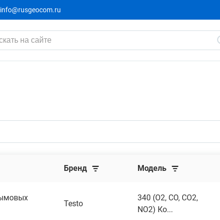
info@rusgeocom.ru
Бренд
Модель
дымовых
340 (O2, CO, CO2,
Testo
NO2) Ко...