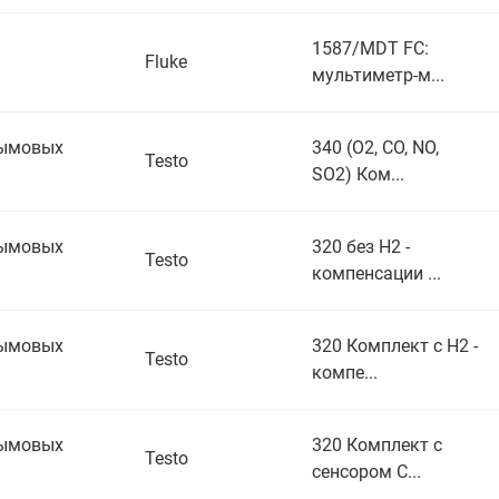
1587/MDT FC:
Fluke
мультиметр-м...
дымовых
340 (O2, CO, NO,
Testo
SO2) Ком...
дымовых
320 без H2 -
Testo
компенсации ...
дымовых
320 Комплект с H2 -
Testo
компе...
дымовых
320 Комплект с
Testo
сенсором С...