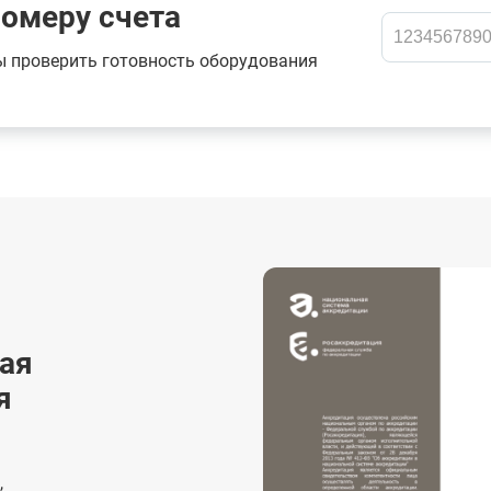
номеру счета
ы проверить готовность оборудования
ая
я
,