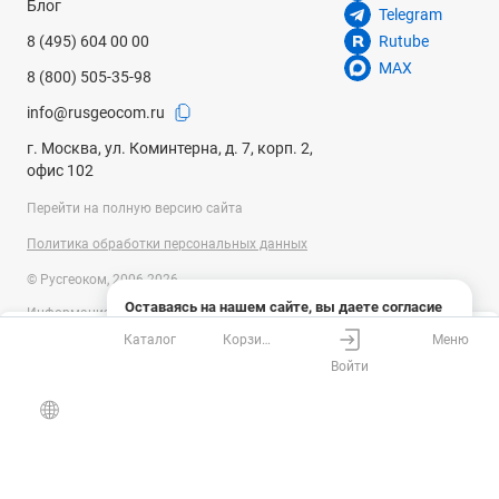
Блог
Telegram
8 (495) 604 00 00
Rutube
MAX
8 (800) 505-35-98
info@rusgeocom.ru
г. Москва, ул. Коминтерна, д. 7, корп. 2,
офис 102
Перейти на полную версию сайта
Политика обработки персональных данных
© Русгеоком, 2006-2026
Оставаясь на нашем сайте, вы даете согласие
Информация на сайте носит справочный характер и не является
на использование файлов cookies и сбор данных
публичной офертой, определяемой положениями Статьи 437
Каталог
Корзина
Меню
системами веб-аналитики
Ваш город
Москва?
Гражданского кодекса Российской Федерации. Технические
Войти
параметры (спецификация) и комплект поставки товара могут быть
Понятно
Узнать подробнее
изменены производителем без предварительного уведомления.
Все верно
Выбрать город
Уточняйте информацию у наших менеджеров.