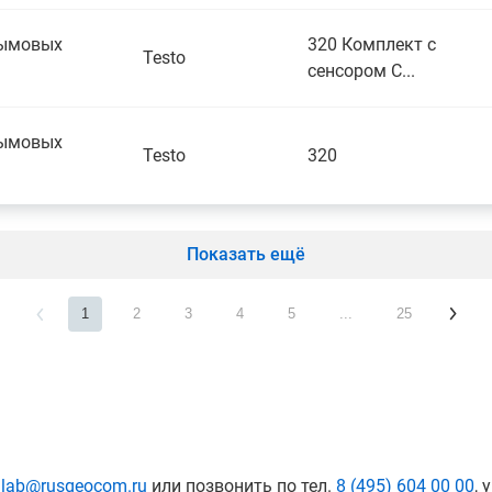
дымовых
320 Комплект с
Testo
сенсором С...
дымовых
Testo
320
Показать ещё
1
2
3
4
5
...
25
:
lab@rusgeocom.ru
или позвонить по тел.
8 (495) 604 00 00
, 