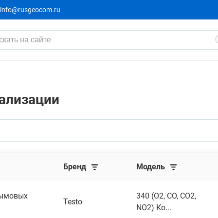
info@rusgeocom.ru
нализации
Бренд
Модель
дымовых
340 (O2, CO, CO2,
Testo
NO2) Ко...