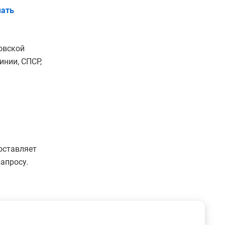
ать
овской
нии, СПСР,
оставляет
апросу.