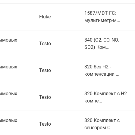
1587/MDT FC:
Fluke
мультиметр-м...
дымовых
340 (O2, CO, NO,
Testo
SO2) Ком...
дымовых
320 без H2 -
Testo
компенсации ...
дымовых
320 Комплект с H2 -
Testo
компе...
дымовых
320 Комплект с
Testo
сенсором С...