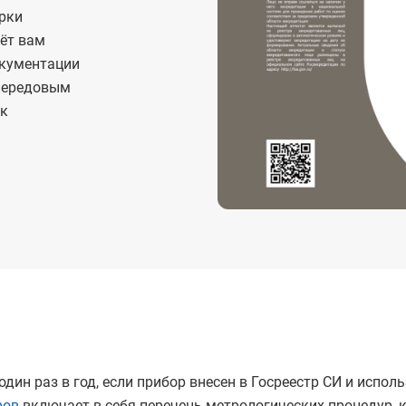
рки
аёт вам
окументации
 передовым
ок
ин раз в год, если прибор внесен в Госреестр СИ и исполь
ров
включает в себя перечень метрологических процедур, 