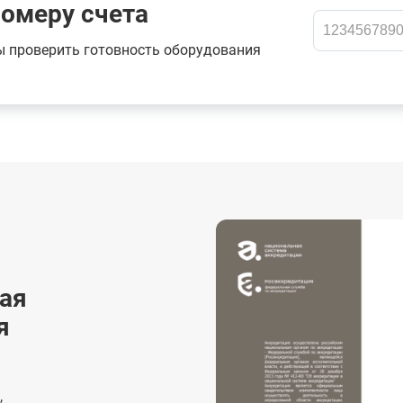
номеру счета
ы проверить готовность оборудования
ая
я
,