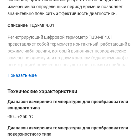
измерений за определенный период времени позволяет
значительно повысить эффективность диагностики.
Описание ТЦЗ-МГ4.01
Регистрирующий цифровой термометр ТЦЗ-МГ4.01
представляет собой термометр контактный, работающий в
режиме наблюдения, который выполняет периодические
замеры по одному или по двум каналам (одновременно) с
регистрацией полученных результатов в памяти прибора.
Электронный блок имеет интерфейсный порт, по которому
Показать еще
данные из памяти прибора могут импортироваться на
персональный компьютер (кабель связи с ПК и
Технические характеристики
соответствующее программное обеспечение поставляются
по отдельному заказу).
Диапазон измерения температуры для преобразователя
зондового типа
Настраиваемые параметры
-30...+250 °С
Основными параметрами настройки прибора является
Диапазон измерения температуры для преобразователя
периодичность замеров (от 1 минуты до 1 часа) и время
поверхностного типа
наблюдения (от 1 часа до 1 суток). В памяти прибора могут