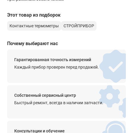
- термопреобразователя (зондовый/поверхностный)
- электронного блока
- электронный блок с зондом
Этот товар из подборок
Контактные термометры
СТРОЙПРИБОР
D20х450/D12х4 мм
160х70х30 мм
-
Почему выбирают нас
Масса прибора (не более)
0,5 кг
Гарантированная точность измерений
Каждый прибор проверен перед продажей.
Собственный сервисный центр
Быстрый ремонт, всегда в наличии запчасти.
Консультации и обучение