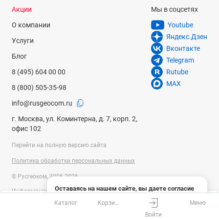
Акции
Мы в соцсетях
О компании
Youtube
Яндекс.Дзен
Услуги
Вконтакте
Блог
Telegram
8 (495) 604 00 00
Rutube
MAX
8 (800) 505-35-98
info@rusgeocom.ru
г. Москва, ул. Коминтерна, д. 7, корп. 2,
офис 102
Перейти на полную версию сайта
Политика обработки персональных данных
© Русгеоком, 2006-2026
Оставаясь на нашем сайте, вы даете согласие
Информация на сайте носит справочный характер и не является
на использование файлов cookies и сбор данных
публичной офертой, определяемой положениями Статьи 437
Каталог
Корзина
Меню
системами веб-аналитики
Ваш город
Москва?
Гражданского кодекса Российской Федерации. Технические
Войти